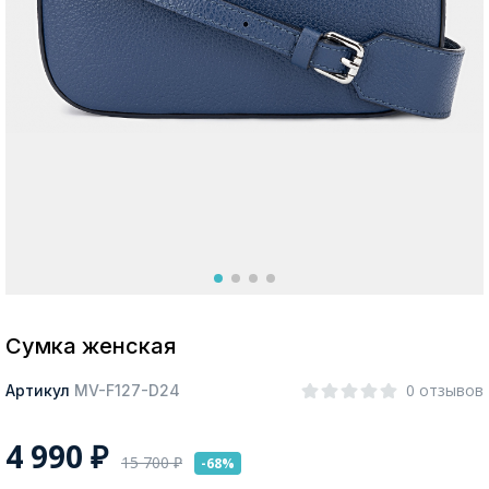
Москва
Да, все верно
Изменить город
О компании
Покупателям
Сумка женская
0 отзывов
Артикул
MV-F127-D24
4 990
₽
15 700
₽
-68%