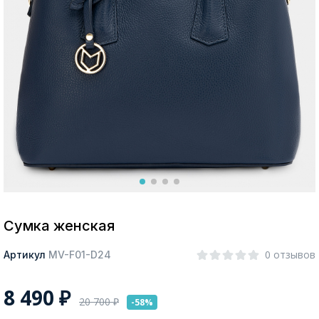
Москва
Да, все верно
Изменить город
О компании
Покупателям
Сумка женская
0 отзывов
Артикул
MV-F01-D24
8 490
₽
20 700
₽
-58%