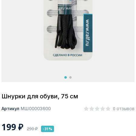
Москва
Да, все верно
Изменить город
О компании
Покупателям
Шнурки для обуви, 75 см
0 отзывов
Артикул
МШ00003600
199
₽
290
₽
-31%