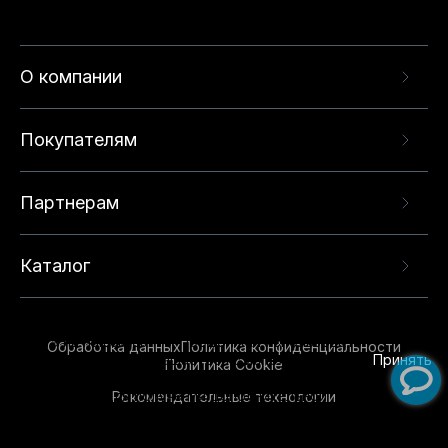
О компании
Покупателям
Партнерам
Каталог
Данный веб-сайт использует cookie-файлы и
рекомендательные технологии в целях
предоставления вам лучшего пользовательского
опыта на нашем сайте. Продолжая использовать
Обработка данных
Политика конфиденциальности
данный сайт, вы соглашаетесь с использованием
Принять
Политика Cookie
нами
cookie-файлов
и рекомендательных
Рекомендательные технологии
технологий. Для получения дополнительной
информации см.
Условия предоставления
рекомендательных технологий
.