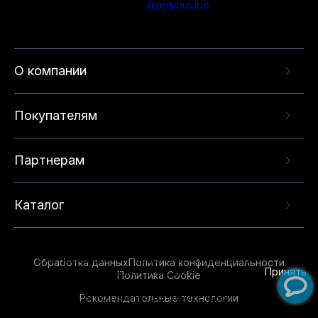
О компании
Покупателям
Партнерам
Каталог
Данный веб-сайт использует cookie-файлы и
рекомендательные технологии в целях
предоставления вам лучшего пользовательского
опыта на нашем сайте. Продолжая использовать
Обработка данных
Политика конфиденциальности
данный сайт, вы соглашаетесь с использованием
Принять
Политика Cookie
нами
cookie-файлов
и рекомендательных
Рекомендательные технологии
технологий. Для получения дополнительной
информации см.
Условия предоставления