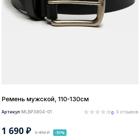
Москва
Да, все верно
Изменить город
О компании
Покупателям
Ремень мужской, 110-130см
0 отзывов
Артикул
MLBP3804-01
0
1 690
₽
3 490
₽
-51%