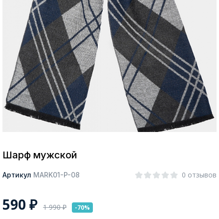
Москва
Да, все верно
Изменить город
О компании
Покупателям
Шарф мужской
0 отзывов
Артикул
MARK01-P-08
590
₽
1 990
₽
-70%