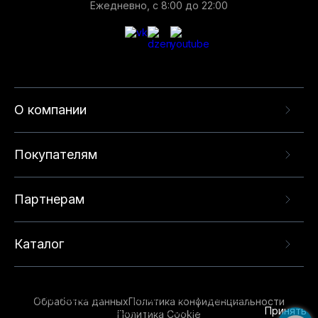
Ежедневно, с 8:00 до 22:00
О компании
Покупателям
Партнерам
Каталог
Данный веб-сайт использует cookie-файлы и
рекомендательные технологии в целях
предоставления вам лучшего пользовательского
опыта на нашем сайте. Продолжая использовать
Обработка данных
Политика конфиденциальности
данный сайт, вы соглашаетесь с использованием
Принять
Политика Cookie