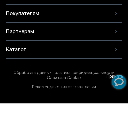
Покупателям
Партнерам
Каталог
Данный веб-сайт использует cookie-файлы и
рекомендательные технологии в целях
предоставления вам лучшего пользовательского
опыта на нашем сайте. Продолжая использовать
Обработка данных
Политика конфиденциальности
данный сайт, вы соглашаетесь с использованием
Принять
Политика Cookie
нами
cookie-файлов
и рекомендательных
Рекомендательные технологии
технологий. Для получения дополнительной
информации см.
Условия предоставления
рекомендательных технологий
.
Обувь для всей семьи!