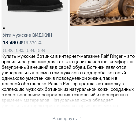
Угги мужские ВИДЖИН
13 490
16 870
c
a
39, 40, 41, 42, 43, 44, 45, 46
Купить мужские ботинки в интернет-магазине Ralf Ringer – это
правильное решение для тех, кто ценит качество, комфорт и
безупречный внешний вид своей обуви. Ботинки являются
универсальным элементом мужского гардероба, который
одинаково уместен как в повседневной жизни, так и в
деловой обстановке. Ральф Рингер предлагает широкую
коллекцию мужских ботинок из натуральной кожи, созданных
с использованием современных технологий и проверенных
временем материалов. Натуральная кожа обладает
уникальными характеристиками, которые невозможно
воспроизвести в синтетических материалах: она отлично
пропускает воздух, позволяя ногам дышать и предотвращая
Развернуть
появление дискомфорта, адаптируется к форме стопы,
обеспечивая индивидуальную посадку, отличается высокой
износостойкостью и с годами приобретает благородный