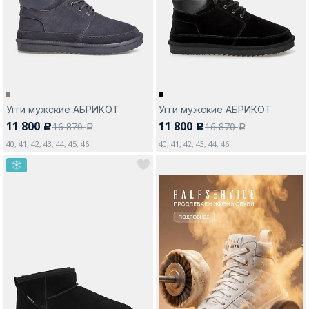
Москва
Угги мужские АБРИКОТ
Угги мужские АБРИКОТ
11 800
11 800
16 870
16 870
c
c
Да, все верно
Изменить город
a
a
40, 41, 42, 43, 44, 45, 46
40, 41, 42, 43, 44, 46
О компании
Покупателям