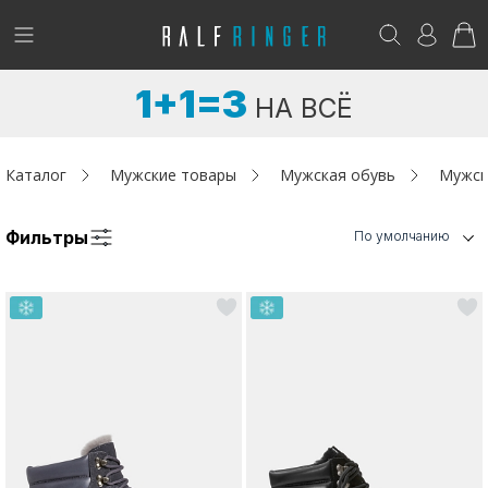
!
Возникли вопросы? -
club@ralf.ru
1+1=3
НА ВСЁ
Новинки
Женщинам
Каталог
Мужские товары
Мужская обувь
Мужск
Мужчинам
Фильтры
По умолчанию
Детям
Капсула
Аутлет
Акции / Новости
Адреса магазинов