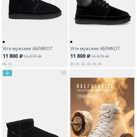
Москва
Угги мужские АБРИКОТ
Угги мужские АБРИКОТ
11 800
11 800
16 870
16 870
c
c
Да, все верно
Изменить город
a
a
40, 41
40, 41, 42, 43, 44, 46
О компании
Покупателям