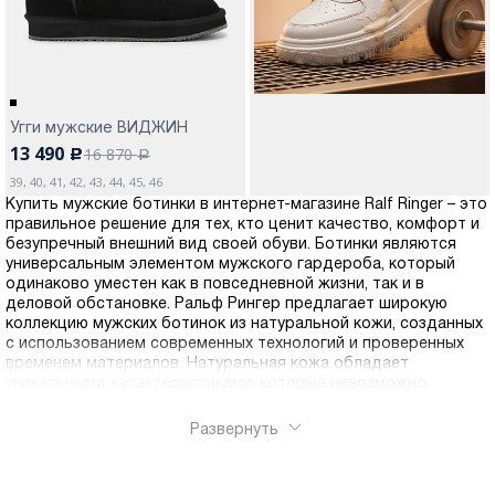
Угги мужские ВИДЖИН
13 490
16 870
c
a
39, 40, 41, 42, 43, 44, 45, 46
Купить мужские ботинки в интернет-магазине Ralf Ringer – это
правильное решение для тех, кто ценит качество, комфорт и
безупречный внешний вид своей обуви. Ботинки являются
универсальным элементом мужского гардероба, который
одинаково уместен как в повседневной жизни, так и в
деловой обстановке. Ральф Рингер предлагает широкую
коллекцию мужских ботинок из натуральной кожи, созданных
с использованием современных технологий и проверенных
временем материалов. Натуральная кожа обладает
уникальными характеристиками, которые невозможно
воспроизвести в синтетических материалах: она отлично
пропускает воздух, позволяя ногам дышать и предотвращая
Развернуть
появление дискомфорта, адаптируется к форме стопы,
обеспечивая индивидуальную посадку, отличается высокой
износостойкостью и с годами приобретает благородный