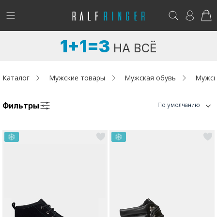
!
Возникли вопросы? -
club@ralf.ru
1+1=3
НА ВСЁ
Новинки
Женщинам
Каталог
Мужские товары
Мужская обувь
Мужск
Мужчинам
Фильтры
По умолчанию
Детям
Капсула
Аутлет
Акции / Новости
Адреса магазинов