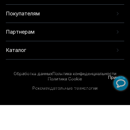
Покупателям
Партнерам
Каталог
Данный веб-сайт использует cookie-файлы и
рекомендательные технологии в целях
предоставления вам лучшего пользовательского
опыта на нашем сайте. Продолжая использовать
Обработка данных
Политика конфиденциальности
данный сайт, вы соглашаетесь с использованием
Принять
Политика Cookie
нами
cookie-файлов
и рекомендательных
Рекомендательные технологии
технологий. Для получения дополнительной
информации см.
Условия предоставления
рекомендательных технологий
.
Обувь для всей семьи!