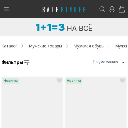
!
Возникли вопросы? -
club@ralf.ru
1+1=3
НА ВСЁ
Новинки
Женщинам
Каталог
Мужские товары
Мужская обувь
Мужск
Мужчинам
Фильтры
По умолчанию
Детям
Новинка
Новинка
Капсула
Аутлет
Акции / Новости
Адреса магазинов