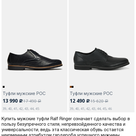
Туфли мужские РОС
Туфли мужские РОС
13 990
12 490
17 490
15 620
c
c
a
a
39, 40, 41, 42, 43, 44, 45
39, 40, 41, 42, 43, 44, 45, 46
Купить мужские туфли Ralf Ringer означает сделать выбор в
пользу безупречного стиля, непревзойденного качества и
универсальности, ведь эта классическая обувь остается
неизменным атрибутом гардероба успешного мужчины,