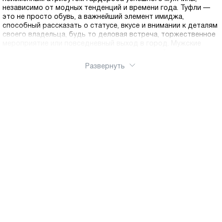
независимо от модных тенденций и времени года. Туфли —
это не просто обувь, а важнейший элемент имиджа,
способный рассказать о статусе, вкусе и внимании к деталям
своего владельца, будь то деловая встреча, торжественное
мероприятие или повседневный выход в город. Мужские
туфли Ральф Рингер отличаются удивительной
универсальностью и представлены в нашей коллекции
Развернуть
моделями для любого сезона. Летние туфли выполнены из
натуральной кожи, обеспечивают отличную вентиляцию и
комфорт даже в жаркую погоду, когда ногам необходима
максимальная циркуляция воздуха. Легкие подошвы и
дышащая подкладка делают летние модели идеальными для
длительных прогулок и активного городского ритма.
Демисезонные туфли представляют собой золотую середину
— они достаточно защищены от осенней слякоти и весенних
дождей благодаря влагоотталкивающей обработке, но при
этом не создают перегрева, что делает их оптимальным
выбором для межсезонья. Зимние модели оснащены
утепленной подкладкой на натуральном меху, и прочными
подошвами с глубоким протектором для надежного
сцепления на скользких поверхностях, обеспечивая тепло и
безопасность в холодное время года. Основой каждой пары
туфель Ralf Ringer является натуральная кожа высшего
качества, которая гарантирует долговечность,