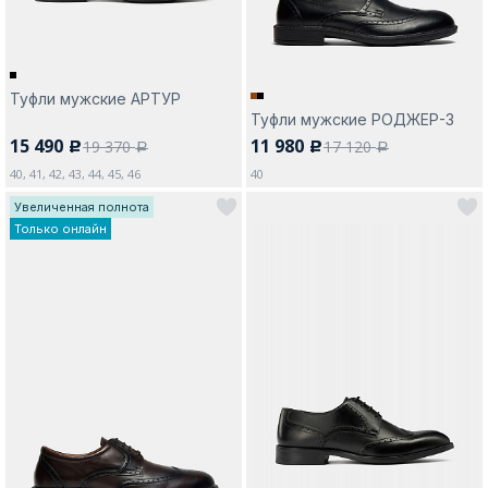
Туфли мужские АРТУР
Туфли мужские РОДЖЕР-3
15 490
11 980
19 370
17 120
c
c
a
a
40, 41, 42, 43, 44, 45, 46
40
Увеличенная полнота
Только онлайн