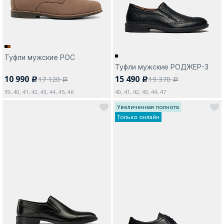
Туфли мужские РОС
Туфли мужские РОДЖЕР-3
10 990
15 490
17 120
19 370
c
c
a
a
39, 40, 41, 42, 43, 44, 45, 46
40, 41, 42, 43, 44, 47
Увеличенная полнота
Только онлайн