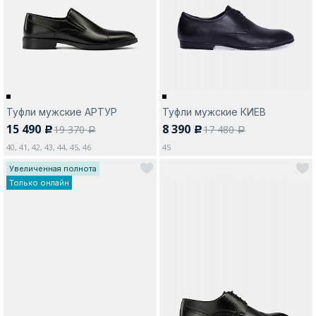
Москва
Туфли мужские АРТУР
Туфли мужские КИЕВ
15 490
8 390
19 370
17 480
c
c
Да, все верно
Изменить город
a
a
40, 41, 42, 43, 44, 45, 46
45
Увеличенная полнота
Только онлайн
О компании
Покупателям