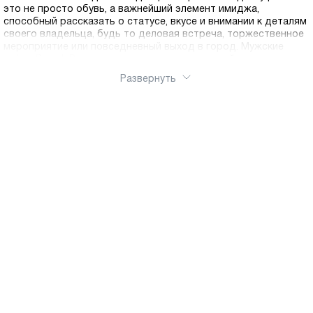
это не просто обувь, а важнейший элемент имиджа,
способный рассказать о статусе, вкусе и внимании к деталям
своего владельца, будь то деловая встреча, торжественное
мероприятие или повседневный выход в город. Мужские
туфли Ральф Рингер отличаются удивительной
универсальностью и представлены в нашей коллекции
Развернуть
моделями для любого сезона. Летние туфли выполнены из
натуральной кожи, обеспечивают отличную вентиляцию и
комфорт даже в жаркую погоду, когда ногам необходима
максимальная циркуляция воздуха. Легкие подошвы и
дышащая подкладка делают летние модели идеальными для
длительных прогулок и активного городского ритма.
Демисезонные туфли представляют собой золотую середину
— они достаточно защищены от осенней слякоти и весенних
дождей благодаря влагоотталкивающей обработке, но при
этом не создают перегрева, что делает их оптимальным
выбором для межсезонья. Зимние модели оснащены
утепленной подкладкой на натуральном меху, и прочными
подошвами с глубоким протектором для надежного
сцепления на скользких поверхностях, обеспечивая тепло и
безопасность в холодное время года. Основой каждой пары
туфель Ralf Ringer является натуральная кожа высшего
качества, которая гарантирует долговечность,
презентабельный внешний вид и комфорт при носке. Кожаная
обувь обладает уникальной способностью адаптироваться к