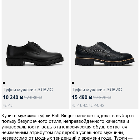
Туфли мужские ЭЛВИС
Туфли мужские ЭЛВИС
10 240
15 490
17 080
19 370
c
c
a
a
42, 45
40, 41, 42, 43, 44, 45
Купить мужские туфли Ralf Ringer означает сделать выбор в
пользу безупречного стиля, непревзойденного качества и
универсальности, ведь эта классическая обувь остается
неизменным атрибутом гардероба успешного мужчины,
независимо от модных тенденций и времени года. Туфли —