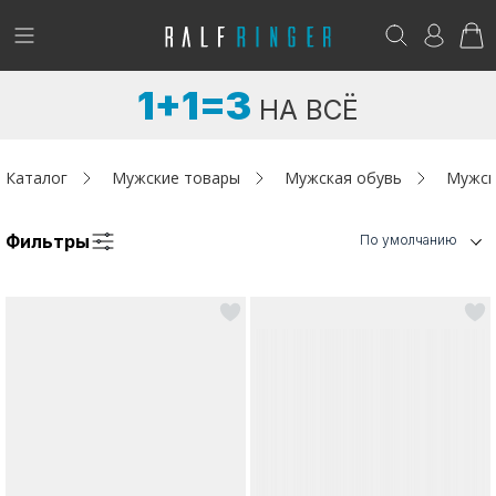
!
Возникли вопросы? -
club@ralf.ru
1+1=3
НА ВСЁ
Новинки
Женщинам
Каталог
Мужские товары
Мужская обувь
Мужск
Мужчинам
Фильтры
По умолчанию
Детям
Капсула
Аутлет
Акции / Новости
Адреса магазинов