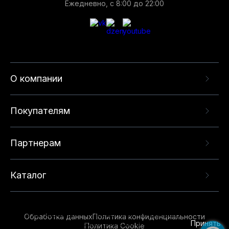
Ежедневно, с 8:00 до 22:00
О компании
Покупателям
Партнерам
Каталог
Данный веб-сайт использует cookie-файлы и
рекомендательные технологии в целях
предоставления вам лучшего пользовательского
опыта на нашем сайте. Продолжая использовать
Обработка данных
Политика конфиденциальности
данный сайт, вы соглашаетесь с использованием
Принять
Политика Cookie