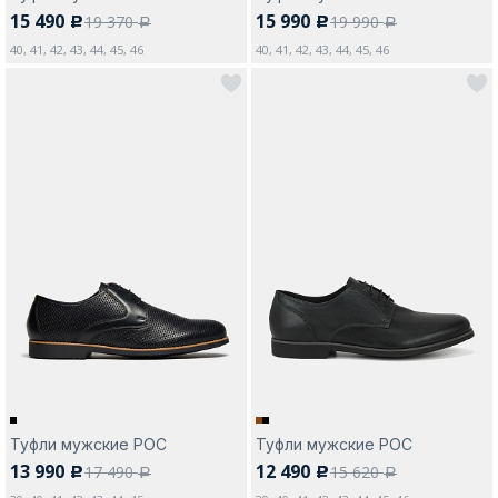
15 490
15 990
19 370
19 990
c
c
a
a
40, 41, 42, 43, 44, 45, 46
40, 41, 42, 43, 44, 45, 46
Туфли мужские РОС
Туфли мужские РОС
13 990
12 490
17 490
15 620
c
c
a
a