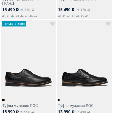
ГРАНД
15 490
15 490
19 370
19 370
c
c
a
a
40, 41, 42, 43, 44, 45, 46, 47
40, 41, 42, 43, 44, 45, 46
Только онлайн
Туфли мужские РОС
Туфли мужские РОС
15 990
13 990
19 990
17 490
c
c
a
a