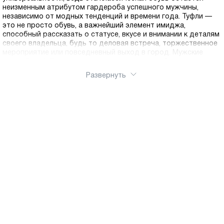
неизменным атрибутом гардероба успешного мужчины,
независимо от модных тенденций и времени года. Туфли —
это не просто обувь, а важнейший элемент имиджа,
способный рассказать о статусе, вкусе и внимании к деталям
своего владельца, будь то деловая встреча, торжественное
мероприятие или повседневный выход в город. Мужские
туфли Ральф Рингер отличаются удивительной
универсальностью и представлены в нашей коллекции
Развернуть
моделями для любого сезона. Летние туфли выполнены из
натуральной кожи, обеспечивают отличную вентиляцию и
комфорт даже в жаркую погоду, когда ногам необходима
максимальная циркуляция воздуха. Легкие подошвы и
дышащая подкладка делают летние модели идеальными для
длительных прогулок и активного городского ритма.
Демисезонные туфли представляют собой золотую середину
— они достаточно защищены от осенней слякоти и весенних
дождей благодаря влагоотталкивающей обработке, но при
этом не создают перегрева, что делает их оптимальным
выбором для межсезонья. Зимние модели оснащены
утепленной подкладкой на натуральном меху, и прочными
подошвами с глубоким протектором для надежного
сцепления на скользких поверхностях, обеспечивая тепло и
безопасность в холодное время года. Основой каждой пары
туфель Ralf Ringer является натуральная кожа высшего
качества, которая гарантирует долговечность,