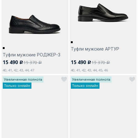
Москва
Туфли мужские АРТУР
Туфли мужские РОДЖЕР-3
Да, все верно
Изменить город
15 490
15 490
19 370
19 370
c
c
a
a
40, 41, 42, 43, 44, 47
40, 41, 42, 43, 44, 45, 46
Увеличенная полнота
Увеличенная полнота
О компании
Только онлайн
Только онлайн
Покупателям