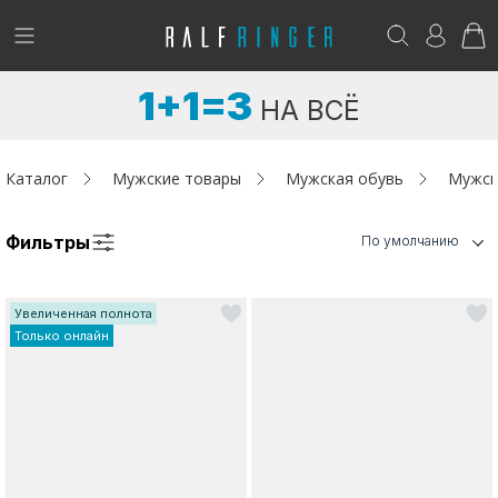
!
Возникли вопросы? -
club@ralf.ru
1+1=3
НА ВСЁ
Новинки
Женщинам
Каталог
Мужские товары
Мужская обувь
Мужск
Мужчинам
Фильтры
По умолчанию
Детям
Увеличенная полнота
Капсула
Только онлайн
Аутлет
Акции / Новости
Адреса магазинов