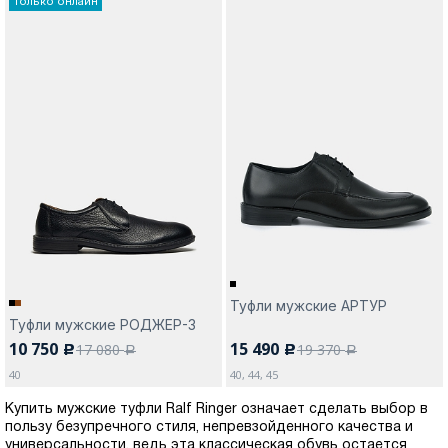
Только онлайн
Туфли мужские АРТУР
Туфли мужские РОДЖЕР-3
10 750
15 490
17 080
19 370
c
c
a
a
40
40, 44, 45
Купить мужские туфли Ralf Ringer означает сделать выбор в
пользу безупречного стиля, непревзойденного качества и
универсальности, ведь эта классическая обувь остается