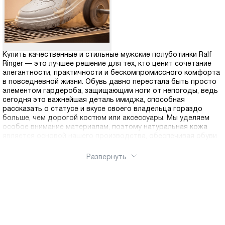
Купить качественные и стильные мужские полуботинки Ralf
Ringer — это лучшее решение для тех, кто ценит сочетание
элегантности, практичности и бескомпромиссного комфорта
в повседневной жизни. Обувь давно перестала быть просто
элементом гардероба, защищающим ноги от непогоды, ведь
сегодня это важнейшая деталь имиджа, способная
рассказать о статусе и вкусе своего владельца гораздо
больше, чем дорогой костюм или аксессуары. Мы уделяем
особое внимание материалам, поэтому натуральная кожа
является основой нашего производства, обеспечивая обуви
не только превосходный внешний вид, но и уникальные
эксплуатационные характеристики. Кожаная обувь обладает
Развернуть
способностью «дышать», поддерживая оптимальный
микроклимат внутри ботинка в течение всего дня, а также со
временем принимает анатомическую форму стопы
владельца, что исключает натирание и усталость даже при
длительной ходьбе. Мы понимаем, насколько важно
современному покупателю экономить время, поэтому наш
официальный интернет-магазин организован таким образом,