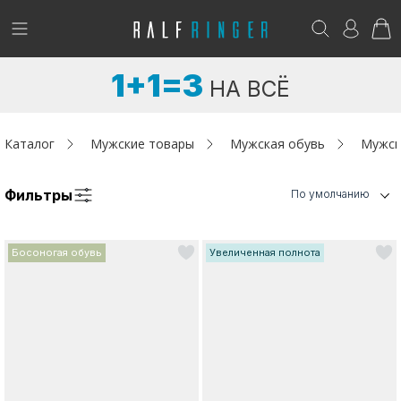
!
Возникли вопросы? -
club@ralf.ru
1+1=3
НА ВСЁ
Новинки
Женщинам
Каталог
Мужские товары
Мужская обувь
Мужск
Мужчинам
Фильтры
По умолчанию
Детям
Босоногая обувь
Увеличенная полнота
Капсула
Аутлет
Акции / Новости
Адреса магазинов