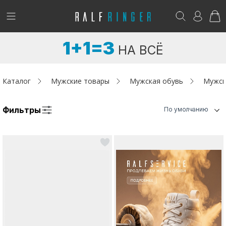
!
Возникли вопросы? -
club@ralf.ru
1+1=3
НА ВСЁ
Новинки
Женщинам
Каталог
Мужские товары
Мужская обувь
Мужск
Мужчинам
Фильтры
По умолчанию
Детям
Капсула
Аутлет
Акции / Новости
Адреса магазинов