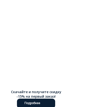
микроклимат внутри ботинка в течение всего дня, а также со
временем принимает анатомическую форму стопы
владельца, что исключает натирание и усталость даже при
длительной ходьбе. Мы понимаем, насколько важно
современному покупателю экономить время, поэтому наш
официальный интернет-магазин организован таким образом,
чтобы выбор модели и доставка по России были
максимально удобными и быстрыми для каждого клиента.
Скачайте и получите скидку
-15% на первый заказ!
Подробнее