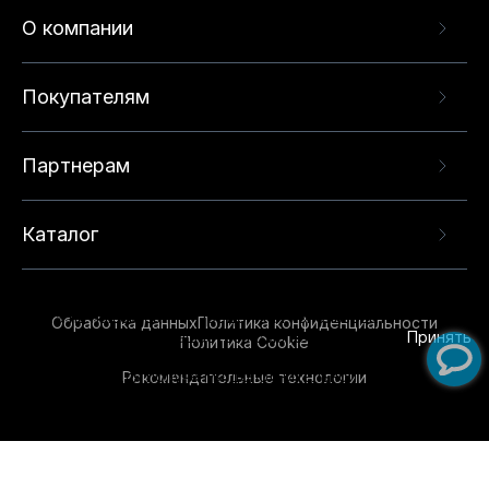
О компании
Покупателям
Партнерам
Каталог
Данный веб-сайт использует cookie-файлы и
рекомендательные технологии в целях
предоставления вам лучшего пользовательского
опыта на нашем сайте. Продолжая использовать
Обработка данных
Политика конфиденциальности
данный сайт, вы соглашаетесь с использованием
Принять
Политика Cookie
нами
cookie-файлов
и рекомендательных
Рекомендательные технологии
технологий. Для получения дополнительной
информации см.
Условия предоставления
рекомендательных технологий
.