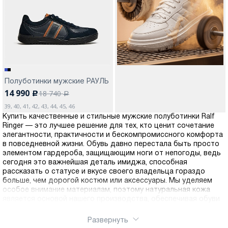
Москва
Полуботинки мужские РАУЛЬ
14 990
18 740
c
Да, все верно
Изменить город
a
39, 40, 41, 42, 43, 44, 45, 46
Купить качественные и стильные мужские полуботинки Ralf
Ringer — это лучшее решение для тех, кто ценит сочетание
О компании
элегантности, практичности и бескомпромиссного комфорта
в повседневной жизни. Обувь давно перестала быть просто
элементом гардероба, защищающим ноги от непогоды, ведь
Покупателям
сегодня это важнейшая деталь имиджа, способная
рассказать о статусе и вкусе своего владельца гораздо
больше, чем дорогой костюм или аксессуары. Мы уделяем
особое внимание материалам, поэтому натуральная кожа
является основой нашего производства, обеспечивая обуви
не только превосходный внешний вид, но и уникальные
эксплуатационные характеристики. Кожаная обувь обладает
Развернуть
способностью «дышать», поддерживая оптимальный