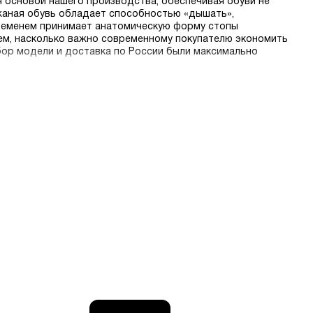
 основой нашего производства, обеспечивая обуви не
ожаная обувь обладает способностью «дышать»,
временем принимает анатомическую форму стопы
аем, насколько важно современному покупателю экономить
бор модели и доставка по России были максимально