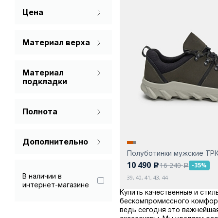
Цена
Коричневый
Серый
Материал верха
Натуральная кожа
Синий
Материал
Нубук
Черный
подкладки
Текстиль
Натуральная кожа
Полнота
Текстиль
Стандарт
Дополнительно
Полуботинки мужские ТР
Гарантия 90 дней
10 490
16 240
-35%
c
a
В наличии в
39, 40, 41, 43, 44
интернет-магазине
Купить качественные и стиль
бескомпромиссного комфорт
ведь сегодня это важнейшая