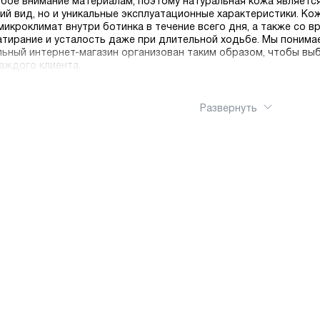
бое внимание материалам, поэтому натуральная кожа является
й вид, но и уникальные эксплуатационные характеристики. К
икроклимат внутри ботинка в течение всего дня, а также со 
атирание и усталость даже при длительной ходьбе. Мы поним
льный интернет-магазин организован таким образом, чтобы вы
аждого клиента.
Развернуть