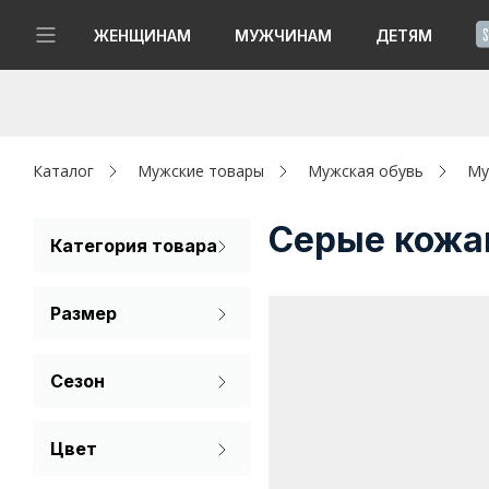
!
ЖЕНЩИНАМ
МУЖЧИНАМ
ДЕТЯМ
Новинки
Да, все верно
Изменить город
Женщинам
Каталог
Мужские товары
Мужская обувь
Му
Мужчинам
Серые кожа
Категория товара
Полуботинки
Детям
Размер
Капсула
39
40
41
Сезон
Аутлет
43
44
Демисезон
Акции / Новости
Цвет
Бежевый
Адреса магазинов