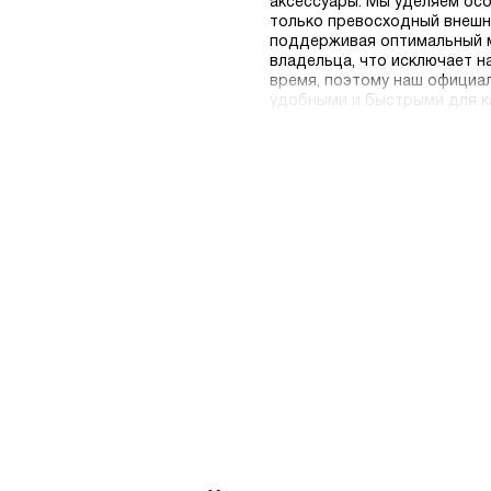
аксессуары. Мы уделяем осо
только превосходный внешни
поддерживая оптимальный м
владельца, что исключает н
время, поэтому наш официа
удобными и быстрыми для к