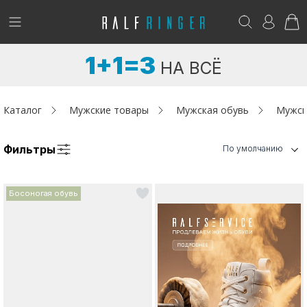
!
Возникли вопросы? -
club@ralf.ru
1+1=3
НА ВСЁ
Новинки
Женщинам
Каталог
Мужские товары
Мужская обувь
Мужск
Мужчинам
Фильтры
По умолчанию
Детям
Босоногая обувь
Капсула
Аутлет
Акции / Новости
Адреса магазинов