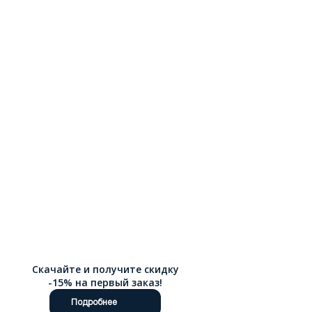
микроклимат внутри ботинка в течение всего дня, а также со
временем принимает анатомическую форму стопы
владельца, что исключает натирание и усталость даже при
длительной ходьбе. Мы понимаем, насколько важно
современному покупателю экономить время, поэтому наш
официальный интернет-магазин организован таким образом,
чтобы выбор модели и доставка по России были
максимально удобными и быстрыми для каждого клиента.
Скачайте и получите скидку
-15% на первый заказ!
Подробнее