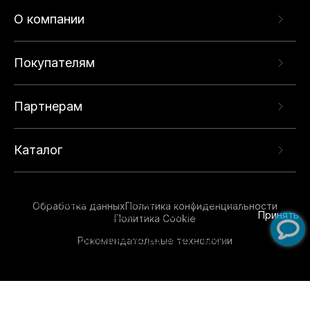
О компании
Покупателям
Партнерам
Каталог
Данный веб-сайт использует cookie-файлы и
рекомендательные технологии в целях
предоставления вам лучшего пользовательского
опыта на нашем сайте. Продолжая использовать
Обработка данных
Политика конфиденциальности
данный сайт, вы соглашаетесь с использованием
Принять
Политика Cookie
нами
cookie-файлов
и рекомендательных
Рекомендательные технологии
технологий. Для получения дополнительной
информации см.
Условия предоставления
рекомендательных технологий
.