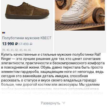
Москва
Полуботинки мужские КВЕСТ
13 990
17 490
c
Да, все верно
Изменить город
a
39, 40, 41, 42, 43, 44, 46
Купить качественные и стильные мужские полуботинки Ralf
Ringer — это лучшее решение для тех, кто ценит сочетание
О компании
элегантности, практичности и бескомпромиссного комфорта
в повседневной жизни. Обувь давно перестала быть просто
элементом гардероба, защищающим ноги от непогоды, ведь
Покупателям
сегодня это важнейшая деталь имиджа, способная
рассказать о статусе и вкусе своего владельца гораздо
больше, чем дорогой костюм или аксессуары. Мы уделяем
особое внимание материалам, поэтому натуральная кожа
является основой нашего производства, обеспечивая обуви
не только превосходный внешний вид, но и уникальные
эксплуатационные характеристики. Кожаная обувь обладает
Развернуть
способностью «дышать», поддерживая оптимальный