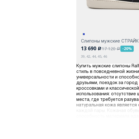
Слипоны мужские СТРАЙК
13 690
17 120
-20%
c
a
39, 42, 44, 45, 46
Купить мужские слипоны Ral
стиль в повседневной жизни
универсальности и способно
друзьями, поездок за город
кроссовками и классической
использования: отсутствие 
места, где требуется разув
натуральная кожа является 
каждой пары. Кожаная обув
способность материала ада
Ralf Ringer с детальными 
доставка по России гаранти