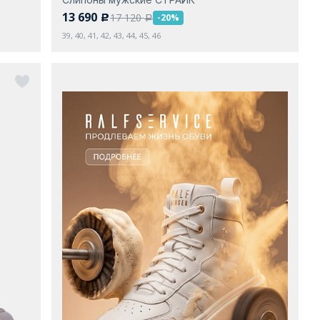
13 690
17 120
-20%
c
a
39, 40, 41, 42, 43, 44, 45, 46