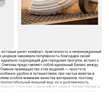
н, которые ценят комфорт, практичность и непринужденный
ез шнурков завоевала популярность благодаря своей
 идеально подходящий для городских прогулок, встреч с
ом. Слипоны представляют собой идеальный баланс между
. Главное преимущество этих моделей — простота
особенно удобно в путешествиях, при частых визитах в
еляем особое внимание качеству материалов, поэтому
 презентабельный внешний вид, но и долговечность
вращает перегрев и дискомфорт даже в теплую погоду, а
ку и отсутствие натирания. Удобный интернет-магазин
ает процесс выбора простым и приятным, а быстрая
 от региона проживания.