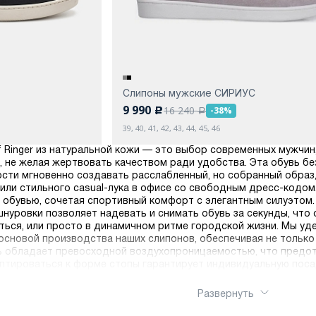
Слипоны мужские СИРИУС
9 990
16 240
-38%
c
a
39, 40, 41, 42, 43, 44, 45, 46
f Ringer из натуральной кожи — это выбор современных мужчи
, не желая жертвовать качеством ради удобства. Эта обувь б
сти мгновенно создавать расслабленный, но собранный образ,
 или стильного casual-лука в офисе со свободным дресс-код
 обувью, сочетая спортивный комфорт с элегантным силуэтом
шнуровки позволяет надевать и снимать обувь за секунды, что 
аться, или просто в динамичном ритме городской жизни. Мы уд
основой производства наших слипонов, обеспечивая не только
ь обладает превосходной воздухопроницаемостью, что предот
птироваться к форме стопы гарантирует индивидуальную посад
описаниями и множественными фотографиями каждой модели дел
рует получение вашего заказа в оптимальные сроки независимо
Развернуть