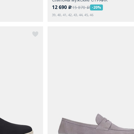
12 690
15 870
-20%
c
a
39, 40, 41, 42, 43, 44, 45, 46