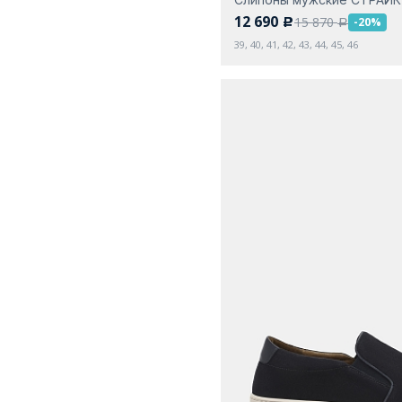
12 690
15 870
-20%
c
a
39, 40, 41, 42, 43, 44, 45, 46