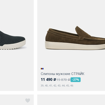
Слипоны мужские СТРАЙК
11 490
15 870
-27%
c
a
39, 40, 41, 42, 43, 44, 45, 46