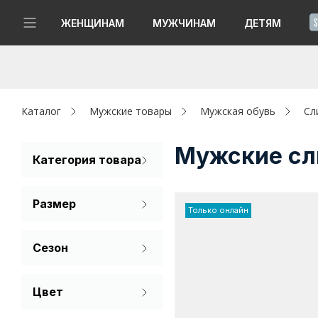
!
ЖЕНЩИНАМ
МУЖЧИНАМ
ДЕТЯМ
Новинки
Да, все верно
Изменить город
Женщинам
Каталог
Мужские товары
Мужская обувь
Сл
Мужчинам
Мужские сл
Категория товара
Слипоны
Детям
Размер
Только онлайн
Капсула
39
40
41
Сезон
Аутлет
42
43
44
Лето
Акции / Новости
Цвет
Демисезон
45
46
Бежевый
Адреса магазинов