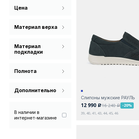
Цена
Коричневый
Серый
Материал верха
Нубук
Синий
Материал
Спилок
подкладки
Без подкладки
Полнота
Натуральная кожа
Стандарт
Текстиль
Дополнительно
Слипоны мужские РАУЛЬ
Гарантия 90 дней
12 990
16 240
-20%
c
a
В наличии в
39, 40, 41, 43, 44, 45, 46
интернет-магазине