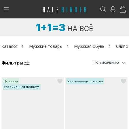
!
Возникли вопросы? -
club@ralf.ru
1+1=3
НА ВСЁ
Новинки
Женщинам
Каталог
Мужские товары
Мужская обувь
Слипо
Мужчинам
Фильтры
По умолчанию
Детям
Новинка
Увеличенная полнота
Капсула
Увеличенная полнота
Аутлет
Акции / Новости
Адреса магазинов