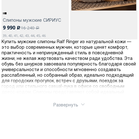
Слипоны мужские СИРИУС
9 990
16 240
c
a
39, 40, 41, 42, 43, 44, 45, 46
Купить мужские слипоны Ralf Ringer из натуральной кожи —
это выбор современных мужчин, которые ценят комфорт,
практичность и непринужденный стиль в повседневной
жизни, не желая жертвовать качеством ради удобства. Эта
обувь без шнурков завоевала популярность благодаря своей
универсальности и способности мгновенно создавать
расслабленный, но собранный образ, идеально подходящий
для городских прогулок, встреч с друзьями, поездок за
город или стильного casual-лука в офисе со свободным
дресс-кодом. Слипоны представляют собой идеальный
баланс между кроссовками и классической обувью, сочетая
спортивный комфорт с элегантным силуэтом. Главное
Развернуть
преимущество этих моделей — простота использования:
отсутствие шнуровки позволяет надевать и снимать обувь за
секунды, что особенно удобно в путешествиях, при частых
визитах в места, где требуется разуваться, или просто в
динамичном ритме городской жизни. Мы уделяем особое
внимание качеству материалов, поэтому натуральная кожа