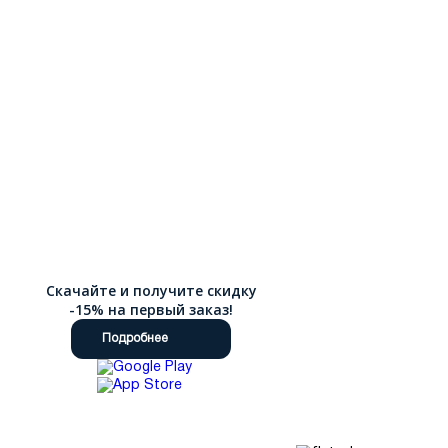
является основой производства наших слипонов,
обеспечивая не только презентабельный внешний вид, но и
долговечность каждой пары. Кожаная обувь обладает
превосходной воздухопроницаемостью, что предотвращает
перегрев и дискомфорт даже в теплую погоду, а
способность материала адаптироваться к форме стопы
гарантирует индивидуальную посадку и отсутствие
натирания. Удобный интернет-магазин Ralf Ringer с
детальными описаниями и множественными фотографиями
каждой модели делает процесс выбора простым и приятным,
а быстрая доставка по России гарантирует получение вашего
заказа в оптимальные сроки независимо от региона
проживания.
Скачайте и получите скидку
-15% на первый заказ!
Подробнее