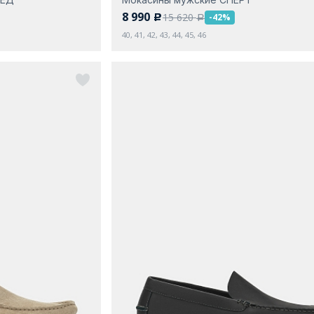
8 990
15 620
-42%
c
a
40, 41, 42, 43, 44, 45, 46