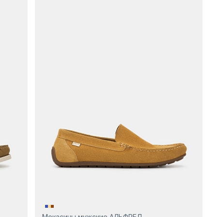
Мокасины мужские АЛЬФРЕД