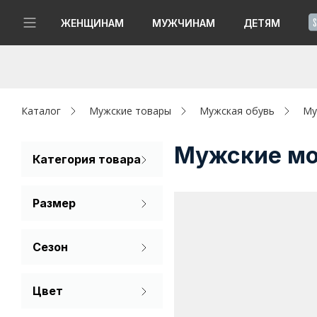
!
ЖЕНЩИНАМ
МУЖЧИНАМ
ДЕТЯМ
Новинки
Да, все верно
Изменить город
Женщинам
Каталог
Мужские товары
Мужская обувь
Му
Мужчинам
Мужские мо
Категория товара
Мокасины
Детям
Размер
Капсула
39
40
41
Сезон
Аутлет
42
43
44
Лето
Акции / Новости
Цвет
45
46
47
Бежевый
Адреса магазинов