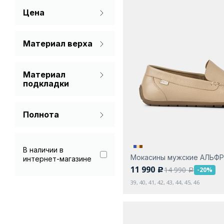
Цена
Желтый
Коричневый
Материал верха
Натуральная кожа
Синий
Материал
Нубук
Черный
подкладки
Спилок
Без подкладки
Полнота
Натуральная кожа
На узкую ногу
На широкую ногу
В наличии в
Мокасины мужские АЛЬФ
интернет-магазине
Стандарт
11 990
14 990
-20%
c
a
39, 40, 41, 42, 43, 44, 45, 46