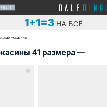
1+1=3
НА ВСЁ
жские мокасины
касины 41 размера —