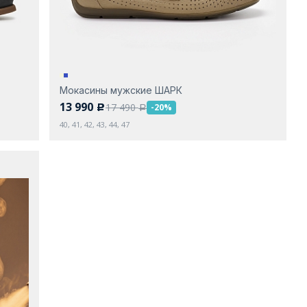
Мокасины мужские ШАРК
13 990
17 490
-20%
c
a
40, 41, 42, 43, 44, 47