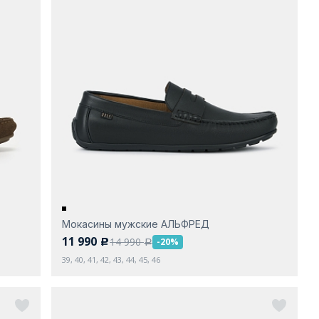
Мокасины мужские АЛЬФРЕД
11 990
14 990
-20%
c
a
39, 40, 41, 42, 43, 44, 45, 46