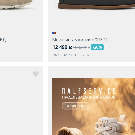
РЕД
Мокасины мужские СПЕРТ
12 490
15 620
-20%
c
a
40, 41, 42, 43, 44, 45, 46