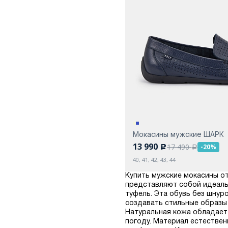
Мокасины мужские ШАРК
13 990
17 490
-20%
c
a
40, 41, 42, 43, 44
Купить мужские мокасины от
представляют собой идеаль
туфель. Эта обувь без шну
создавать стильные образы 
Натуральная кожа обладает
погоду. Материал естестве