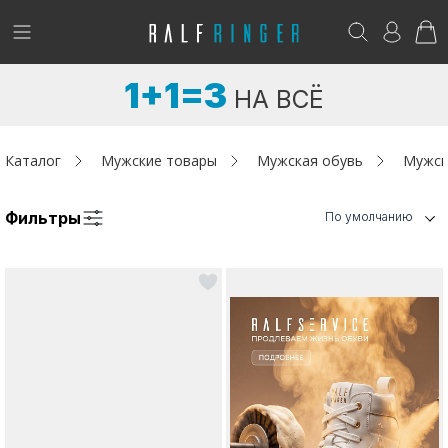
!
Возникли вопросы? -
club@ralf.ru
1+1=3
НА ВСЁ
Новинки
Женщинам
Каталог
Мужские товары
Мужская обувь
Мужск
Мужчинам
Фильтры
По умолчанию
Детям
Капсула
Аутлет
Акции / Новости
Адреса магазинов