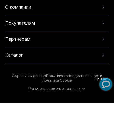
О компании
Покупателям
Партнерам
Каталог
Данный веб-сайт использует cookie-файлы и
рекомендательные технологии в целях
предоставления вам лучшего пользовательского
опыта на нашем сайте. Продолжая использовать
Обработка данных
Политика конфиденциальности
данный сайт, вы соглашаетесь с использованием
Принять
Политика Cookie
нами
cookie-файлов
и рекомендательных
Рекомендательные технологии
технологий. Для получения дополнительной
информации см.
Условия предоставления
рекомендательных технологий
.