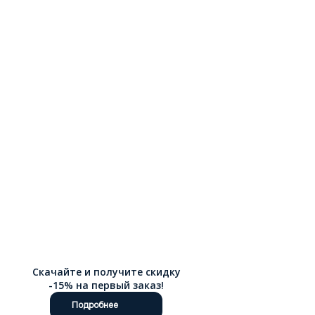
погоду. Материал естественным образом принимает форму
стопы, обеспечивая индивидуальную посадку и становясь с
каждым днем все более комфортным. Качественная кожа
сохраняет презентабельный вид на протяжении многих лет.
Наш интернет-магазин делает шопинг простым и приятным.
Мы стираем границы: для наших покупателей действует
быстрая доставка по России.
Скачайте и получите скидку
-15% на первый заказ!
Подробнее