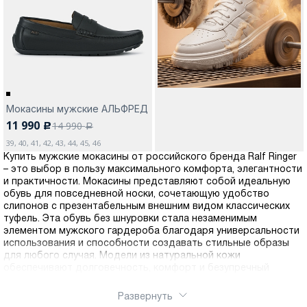
Москва
Мокасины мужские АЛЬФРЕД
11 990
14 990
c
Да, все верно
Изменить город
a
39, 40, 41, 42, 43, 44, 45, 46
Купить мужские мокасины от российского бренда Ralf Ringer
– это выбор в пользу максимального комфорта, элегантности
О компании
и практичности. Мокасины представляют собой идеальную
обувь для повседневной носки, сочетающую удобство
слипонов с презентабельным внешним видом классических
Покупателям
туфель. Эта обувь без шнуровки стала незаменимым
элементом мужского гардероба благодаря универсальности
использования и способности создавать стильные образы
для любого случая. Модели из натуральной кожи
обеспечивают долговечность, комфорт и безупречный
внешний вид. Натуральная кожа обладает отличной
воздухопроницаемостью, позволяя ногам дышать и
Развернуть
предотвращая появление дискомфорта даже в жаркую