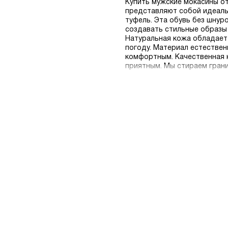
Купить мужские мокасины от
представляют собой идеаль
туфель. Эта обувь без шну
создавать стильные образы 
Натуральная кожа обладает
погоду. Материал естестве
комфортным. Качественная к
приятным. Мы стираем грани