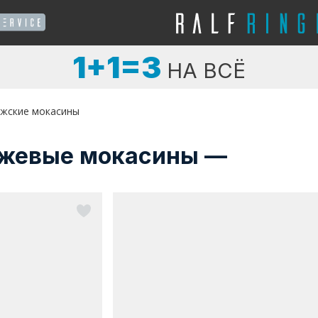
1+1=3
НА ВСЁ
жские мокасины
жевые мокасины —