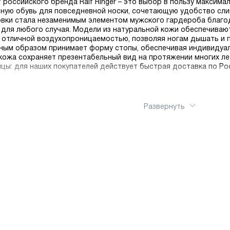
 российского бренда Ralf Ringer – это выбор в пользу максима
ную обувь для повседневной носки, сочетающую удобство сли
ровки стала незаменимым элементом мужского гардероба благо
для любого случая. Модели из натуральной кожи обеспечиваю
 отличной воздухопроницаемостью, позволяя ногам дышать и
нным образом принимает форму стопы, обеспечивая индивидуал
ожа сохраняет презентабельный вид на протяжении многих ле
цы: для наших покупателей действует быстрая доставка по Ро
Развернуть