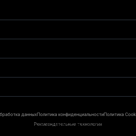
бработка данных
Политика конфиденциальности
Политика Cook
Рекомендательные технологии
ендательные технологии в целях предоставления вам лучшего 
айт, вы соглашаетесь с использованием нами
cookie-файлов
и р
ации см.
Условия предоставления рекомендательных технолог