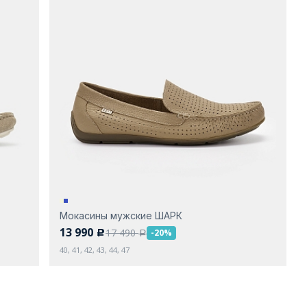
Мокасины мужские ШАРК
13 990
17 490
-20%
c
a
40, 41, 42, 43, 44, 47