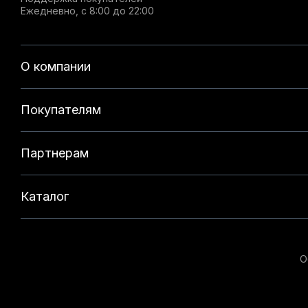
Ежедневно, с 8:00 до 22:00
О компании
Покупателям
Партнерам
Каталог
О
Данный веб-сайт использует cookie-файлы и реком
на нашем сайте. Продолжая использовать данный с
технологий. Для получения дополнительной информ