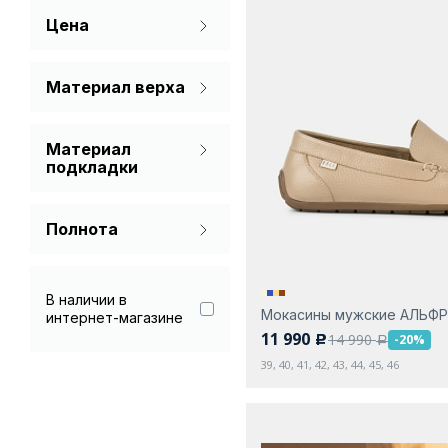
Цена
Желтый
Коричневый
Материал верха
Натуральная кожа
Синий
Материал
Спилок
Черный
подкладки
Без подкладки
Полнота
На широкую ногу
Стандарт
В наличии в
Мокасины мужские АЛЬФ
интернет-магазине
11 990
14 990
-20%
c
a
39, 40, 41, 42, 43, 44, 45, 46