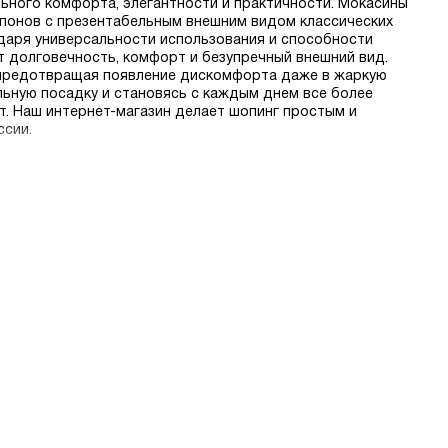
льного комфорта, элегантности и практичности. Мокасины
понов с презентабельным внешним видом классических
даря универсальности использования и способности
т долговечность, комфорт и безупречный внешний вид.
 предотвращая появление дискомфорта даже в жаркую
ьную посадку и становясь с каждым днем все более
т. Наш интернет-магазин делает шопинг простым и
ссии.