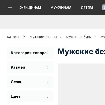
!
ЖЕНЩИНАМ
МУЖЧИНАМ
ДЕТЯМ
Новинки
Да, все верно
Изменить город
Женщинам
Каталог
Мужские товары
Мужская обувь
Му
Мужчинам
Мужские бе
Категория товара
Мокасины
Детям
Размер
Капсула
39
40
41
Сезон
Аутлет
42
43
44
Лето
Акции / Новости
Цвет
45
46
47
Бежевый
Адреса магазинов