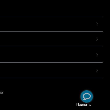
ie
пользовательского опыта
екомендательных
Принять
ий
.