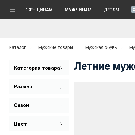
!
ЖЕНЩИНАМ
МУЖЧИНАМ
ДЕТЯМ
Новинки
Да, все верно
Изменить город
Женщинам
Каталог
Мужские товары
Мужская обувь
Му
Мужчинам
Летние муж
Категория товара
Мокасины
Детям
Размер
Капсула
39
40
41
Сезон
Аутлет
42
43
44
Лето
Акции / Новости
Цвет
45
46
47
Бежевый
Адреса магазинов