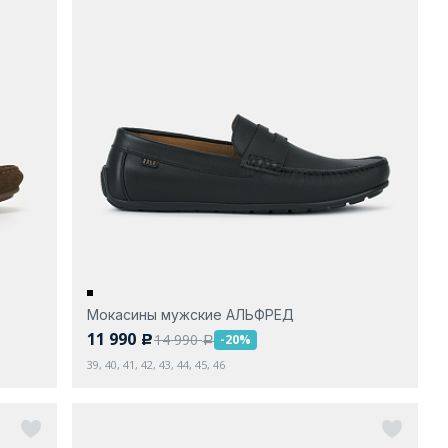
Мокасины мужские АЛЬФРЕД
11 990
14 990
-20%
c
a
39, 40, 41, 42, 43, 44, 45, 46