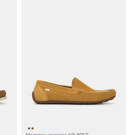
Мокасины мужские АЛЬФРЕД