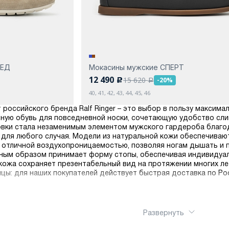
РЕД
Мокасины мужские СПЕРТ
12 490
15 620
-20%
c
a
40, 41, 42, 43, 44, 45, 46
 российского бренда Ralf Ringer – это выбор в пользу максима
ную обувь для повседневной носки, сочетающую удобство сли
ровки стала незаменимым элементом мужского гардероба благо
для любого случая. Модели из натуральной кожи обеспечиваю
 отличной воздухопроницаемостью, позволяя ногам дышать и
нным образом принимает форму стопы, обеспечивая индивидуал
ожа сохраняет презентабельный вид на протяжении многих ле
цы: для наших покупателей действует быстрая доставка по Ро
Развернуть