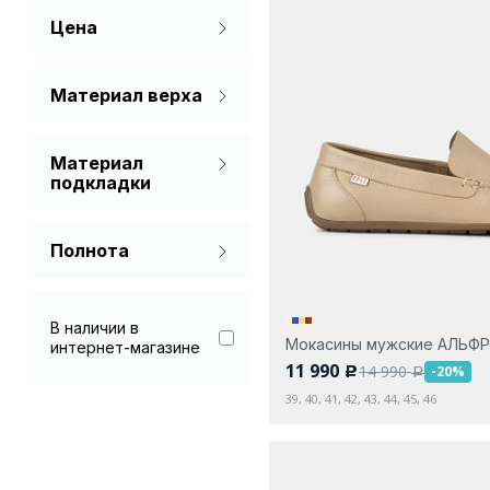
Цена
Желтый
Коричневый
Материал верха
Натуральная кожа
Синий
Материал
Нубук
Черный
подкладки
Спилок
Без подкладки
Полнота
Натуральная кожа
На узкую ногу
Стандарт
В наличии в
Мокасины мужские АЛЬФ
интернет-магазине
11 990
14 990
-20%
c
a
39, 40, 41, 42, 43, 44, 45, 46