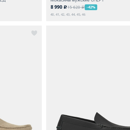
8 990
15 620
-42%
c
a
40, 41, 42, 43, 44, 45, 46