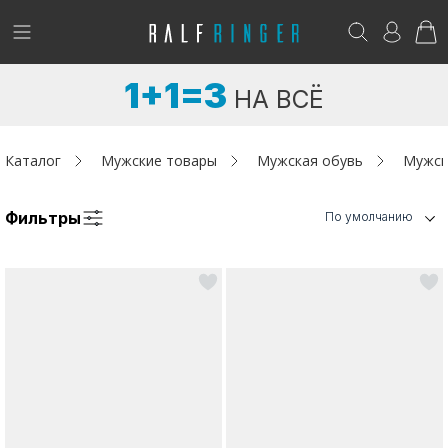
!
Возникли вопросы? -
club@ralf.ru
1+1=3
НА ВСЁ
Новинки
Женщинам
Каталог
Мужские товары
Мужская обувь
Мужск
Мужчинам
Фильтры
По умолчанию
Детям
Капсула
Аутлет
Акции / Новости
Адреса магазинов