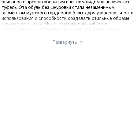
слипонов с презентабельным внешним видом классических
туфель. Эта обувь без шнуровки стала незаменимым
элементом мужского гардероба благодаря универсальности
использования и способности создавать стильные образы
для любого случая. Модели из натуральной кожи
обеспечивают долговечность, комфорт и безупречный
внешний вид. Натуральная кожа обладает отличной
воздухопроницаемостью, позволяя ногам дышать и
Развернуть
предотвращая появление дискомфорта даже в жаркую
погоду. Материал естественным образом принимает форму
стопы, обеспечивая индивидуальную посадку и становясь с
каждым днем все более комфортным. Качественная кожа
сохраняет презентабельный вид на протяжении многих лет.
Наш интернет-магазин делает шопинг простым и приятным.
Мы стираем границы: для наших покупателей действует
быстрая доставка по России.