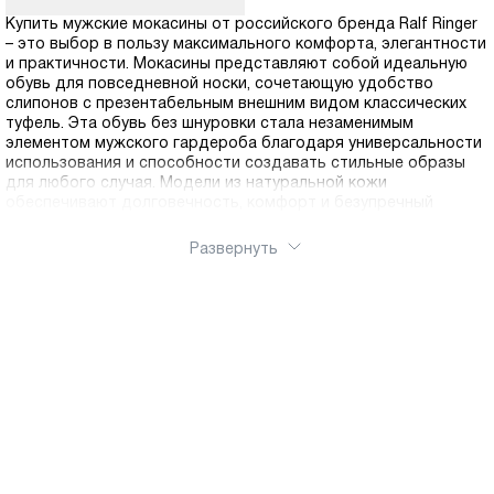
Купить мужские мокасины от российского бренда Ralf Ringer
– это выбор в пользу максимального комфорта, элегантности
и практичности. Мокасины представляют собой идеальную
обувь для повседневной носки, сочетающую удобство
слипонов с презентабельным внешним видом классических
туфель. Эта обувь без шнуровки стала незаменимым
элементом мужского гардероба благодаря универсальности
использования и способности создавать стильные образы
для любого случая. Модели из натуральной кожи
обеспечивают долговечность, комфорт и безупречный
внешний вид. Натуральная кожа обладает отличной
воздухопроницаемостью, позволяя ногам дышать и
Развернуть
предотвращая появление дискомфорта даже в жаркую
погоду. Материал естественным образом принимает форму
стопы, обеспечивая индивидуальную посадку и становясь с
каждым днем все более комфортным. Качественная кожа
сохраняет презентабельный вид на протяжении многих лет.
Наш интернет-магазин делает шопинг простым и приятным.
Мы стираем границы: для наших покупателей действует
быстрая доставка по России.