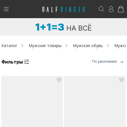
!
Возникли вопросы? -
club@ralf.ru
1+1=3
НА ВСЁ
Новинки
Женщинам
Каталог
Мужские товары
Мужская обувь
Мужск
Мужчинам
Фильтры
По умолчанию
Детям
Капсула
Аутлет
Акции / Новости
Адреса магазинов