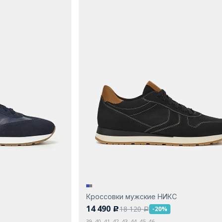
Кроссовки мужские НИКС
14 490
18 120
-20%
c
a
39, 40, 41, 42, 43, 44, 45, 46