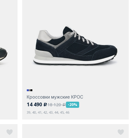
Кроссовки мужские КРОС
14 490
18 120
-20%
c
a
39, 40, 41, 42, 43, 44, 45, 46