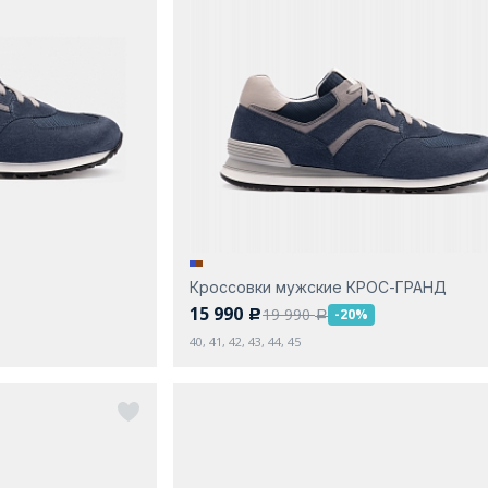
Кроссовки мужские КРОС-ГРАНД
15 990
19 990
-20%
c
a
40, 41, 42, 43, 44, 45