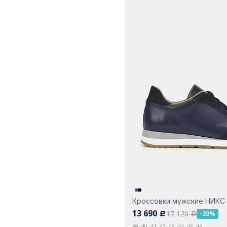
Кроссовки мужские НИКС
13 690
17 120
-20%
c
a
39, 40, 41, 42, 43, 44, 45, 46