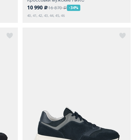
10 990
16 870
-34%
c
a
40, 41, 42, 43, 44, 45, 46