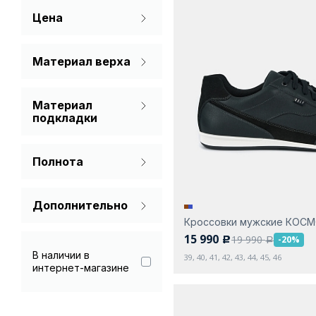
Цена
Белый
Желтый
Материал верха
Натуральная кожа
Зеленый
Материал
Нубук
Коричневый
подкладки
Спилок
Без подкладки
Молочный
Текстиль
Полнота
Мех (шерсть)
Рыжий
На широкую ногу
Натуральная кожа
Серый
Дополнительно
Стандарт
Текстиль
Кроссовки мужские КОС
Гарантия 90 дней
Синий
15 990
19 990
-20%
c
a
В наличии в
39, 40, 41, 42, 43, 44, 45, 46
Черный
интернет-магазине