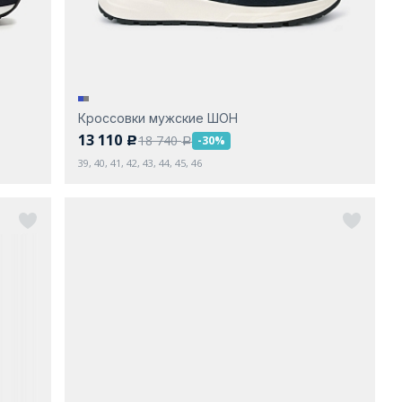
Кроссовки мужские ШОН
13 110
18 740
-30%
c
a
39, 40, 41, 42, 43, 44, 45, 46