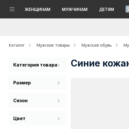
!
ЖЕНЩИНАМ
МУЖЧИНАМ
ДЕТЯМ
Новинки
Да, все верно
Изменить город
Женщинам
Каталог
Мужские товары
Мужская обувь
Му
Мужчинам
Синие кожа
Категория товара
Кроссовки
Детям
Размер
Капсула
39
40
41
Сезон
Аутлет
42
43
44
Лето
Акции / Новости
Цвет
Демисезон
45
46
Бежевый
Адреса магазинов
Зима