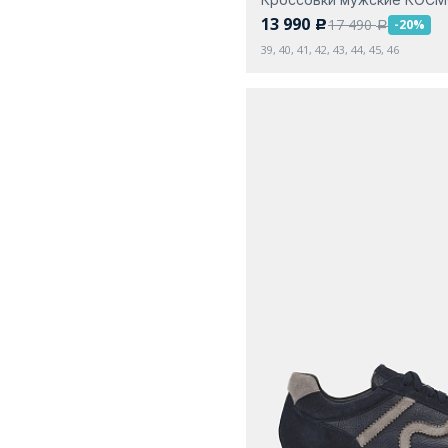
13 990
17 490
-20%
c
a
39, 40, 41, 42, 43, 44, 45, 46