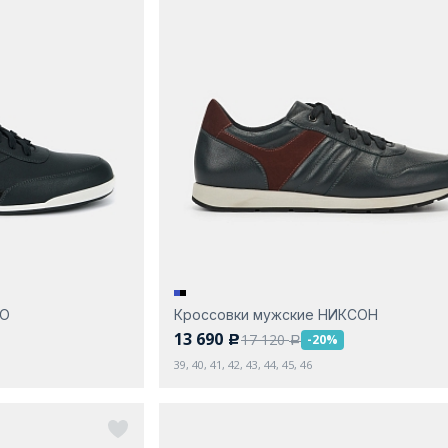
МО
Кроссовки мужские НИКСОН
13 690
17 120
-20%
c
a
39, 40, 41, 42, 43, 44, 45, 46