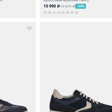
10 990
16 870
-34%
c
a
39, 40, 41, 42, 43, 44, 45, 46