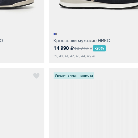
МО
Кроссовки мужские НИКС
14 990
18 740
-20%
c
a
39, 40, 41, 42, 43, 44, 45, 46
Увеличенная полнота