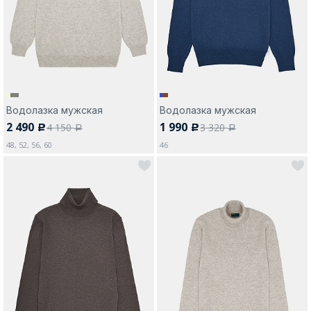
Москва
Водолазка мужская
Водолазка мужская
2 490
1 990
4 150
3 320
c
c
Да, все верно
Изменить город
a
a
48, 52, 56, 60
46
О компании
Покупателям