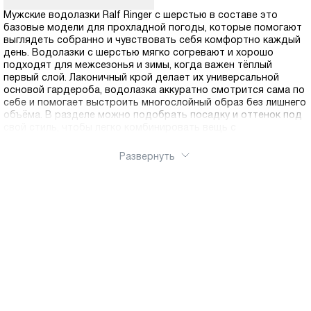
Мужские водолазки Ralf Ringer с шерстью в составе это
базовые модели для прохладной погоды, которые помогают
выглядеть собранно и чувствовать себя комфортно каждый
день. Водолазки с шерстью мягко согревают и хорошо
подходят для межсезонья и зимы, когда важен тёплый
первый слой. Лаконичный крой делает их универсальной
основой гардероба, водолазка аккуратно смотрится сама по
себе и помогает выстроить многослойный образ без лишнего
объёма. В разделе можно подобрать посадку и оттенок под
свой стиль, чтобы легко комбинировать вещь с
повседневной одеждой и верхней одеждой. Оформить заказ
можно через интернет-магазин Ralf Ringer, выбранную модель
Развернуть
удобно купить онлайн. Доступна доставка по России.