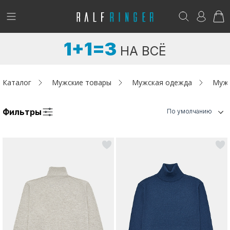
!
Возникли вопросы? -
club@ralf.ru
1+1=3
НА ВСЁ
Новинки
Женщинам
Каталог
Мужские товары
Мужская одежда
Мужс
Мужчинам
Фильтры
По умолчанию
Детям
Капсула
Аутлет
Акции / Новости
Адреса магазинов