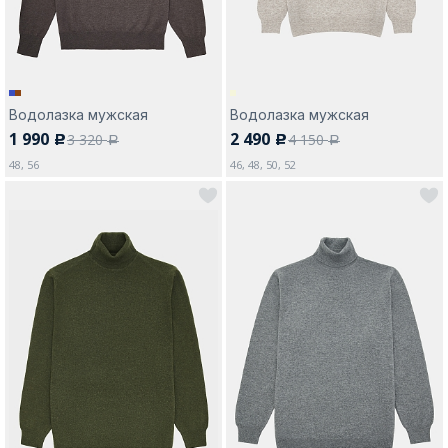
Водолазка мужская
Водолазка мужская
1 990
2 490
3 320
4 150
c
c
a
a
48, 56
46, 48, 50, 52