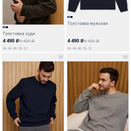
Толстовка мужская
Толстовка худи
4 490
4 490
6 420
6 420
c
c
a
a
44, 46, 48, 50, 52
44, 46, 48, 50, 52