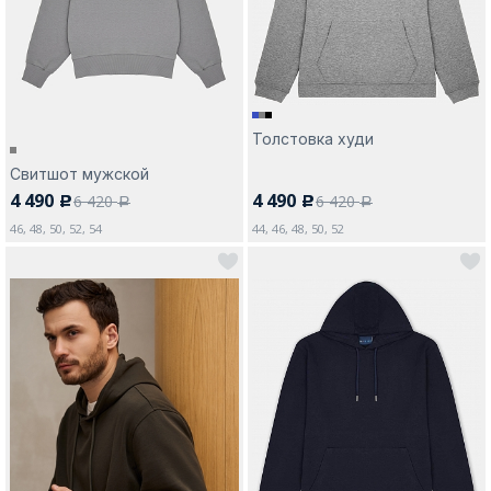
Толстовка худи
Москва
Свитшот мужской
4 490
4 490
6 420
6 420
c
c
Да, все верно
Изменить город
a
a
46, 48, 50, 52, 54
44, 46, 48, 50, 52
О компании
Покупателям