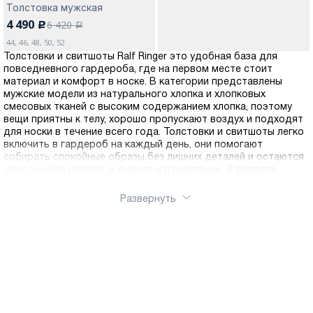
Толстовка мужская
4 490
6 420
c
a
44, 46, 48, 50, 52
Толстовки и свитшоты Ralf Ringer это удобная база для
повседневного гардероба, где на первом месте стоит
материал и комфорт в носке. В категории представлены
мужские модели из натурального хлопка и хлопковых
смесовых тканей с высоким содержанием хлопка, поэтому
вещи приятны к телу, хорошо пропускают воздух и подходят
для носки в течение всего года. Толстовки и свитшоты легко
включить в гардероб на каждый день, они помогают
собирать спокойные образы без лишних деталей и остаются
уместными в городе, в дороге и в выходные. В разделе
можно выбрать посадку и оттенок под свой стиль, чтобы
вещь одинаково хорошо смотрелась как самостоятельный
Развернуть
верх или как дополнительный слой в прохладную погоду. Это
практичный вариант для тех, кто ценит качество, мягкость
ткани и универсальность. Оформить заказ можно через
интернет-магазин Ralf Ringer, понравившуюся модель удобно
купить и заказать онлайн. Доступна доставка по России.