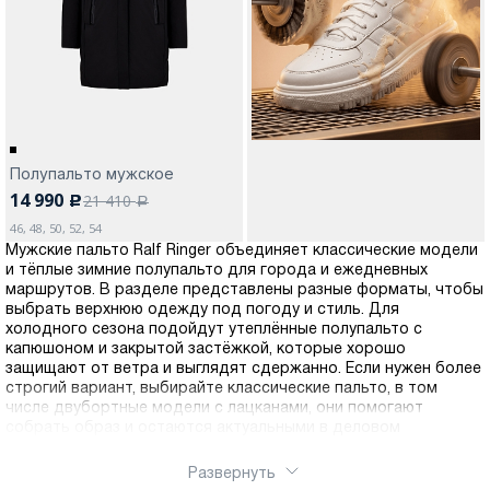
Москва
Полупальто мужское
14 990
21 410
c
Да, все верно
Изменить город
a
46, 48, 50, 52, 54
Мужские пальто Ralf Ringer объединяет классические модели
и тёплые зимние полупальто для города и ежедневных
О компании
маршрутов. В разделе представлены разные форматы, чтобы
выбрать верхнюю одежду под погоду и стиль. Для
холодного сезона подойдут утеплённые полупальто с
Покупателям
капюшоном и закрытой застёжкой, которые хорошо
защищают от ветра и выглядят сдержанно. Если нужен более
строгий вариант, выбирайте классические пальто, в том
числе двубортные модели с лацканами, они помогают
собрать образ и остаются актуальными в деловом
гардеробе. Универсальные цвета и продуманные силуэты
позволяют легко подобрать подходящую посадку и длину,
Развернуть
чтобы пальто было комфортным и выглядело аккуратно. Вы