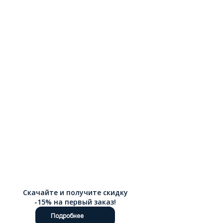
можете выбрать размер, сравнить модели и быстро
оформить заказ. Оформить покупку можно через интернет-
магазин Ralf Ringer, выбранное пальто удобно купить онлайн.
Доступна доставка по России.
Скачайте и получите скидку
-15% на первый заказ!
Подробнее