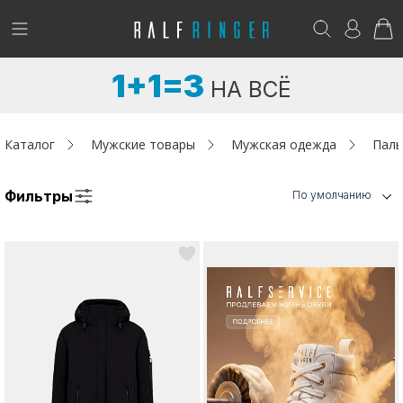
!
Возникли вопросы? -
club@ralf.ru
1+1=3
НА ВСЁ
Новинки
Женщинам
Каталог
Мужские товары
Мужская одежда
Паль
Мужчинам
Фильтры
По умолчанию
Детям
Капсула
Аутлет
Акции / Новости
Адреса магазинов