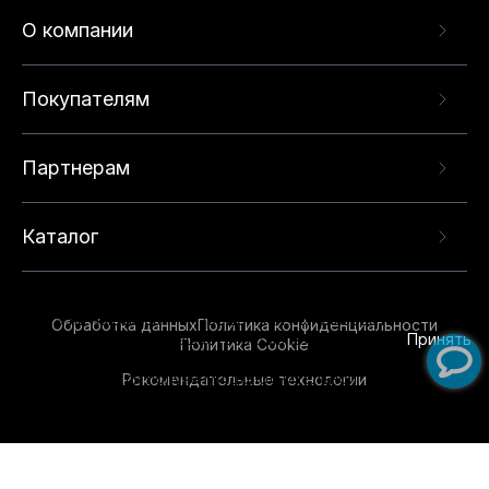
О компании
Покупателям
Партнерам
Каталог
Данный веб-сайт использует cookie-файлы и
рекомендательные технологии в целях
предоставления вам лучшего пользовательского
опыта на нашем сайте. Продолжая использовать
Обработка данных
Политика конфиденциальности
данный сайт, вы соглашаетесь с использованием
Принять
Политика Cookie
нами
cookie-файлов
и рекомендательных
Рекомендательные технологии
технологий. Для получения дополнительной
информации см.
Условия предоставления
рекомендательных технологий
.