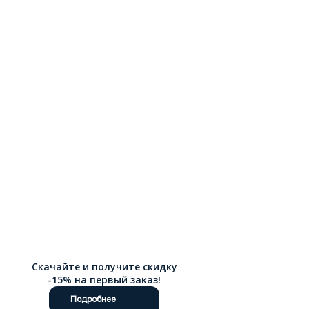
можете выбрать размер, сравнить модели и быстро
оформить заказ. Оформить покупку можно через интернет-
магазин Ralf Ringer, выбранное пальто удобно купить онлайн.
Доступна доставка по России.
Скачайте и получите скидку
-15% на первый заказ!
Подробнее