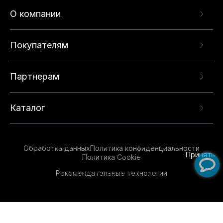
О компании
Покупателям
Партнерам
Каталог
Данный веб-сайт использует cookie-файлы и
рекомендательные технологии в целях
предоставления вам лучшего пользовательского
опыта на нашем сайте. Продолжая использовать
Обработка данных
Политика конфиденциальности
данный сайт, вы соглашаетесь с использованием
Принять
Политика Cookie
нами
cookie-файлов
и рекомендательных
Рекомендательные технологии
технологий. Для получения дополнительной
информации см.
Условия предоставления
рекомендательных технологий
.