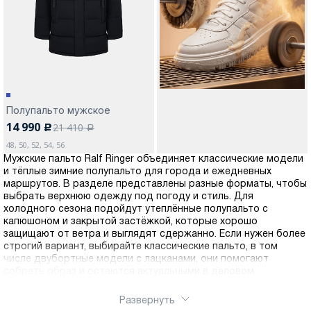
Москва
Полупальто мужское
14 990
21 410
c
Да, все верно
Изменить город
a
48, 50, 52, 54, 56
Мужские пальто Ralf Ringer объединяет классические модели
и тёплые зимние полупальто для города и ежедневных
О компании
маршрутов. В разделе представлены разные форматы, чтобы
выбрать верхнюю одежду под погоду и стиль. Для
холодного сезона подойдут утеплённые полупальто с
Покупателям
капюшоном и закрытой застёжкой, которые хорошо
защищают от ветра и выглядят сдержанно. Если нужен более
строгий вариант, выбирайте классические пальто, в том
числе двубортные модели с лацканами, они помогают
собрать образ и остаются актуальными в деловом
гардеробе. Универсальные цвета и продуманные силуэты
позволяют легко подобрать подходящую посадку и длину,
Развернуть
чтобы пальто было комфортным и выглядело аккуратно. Вы