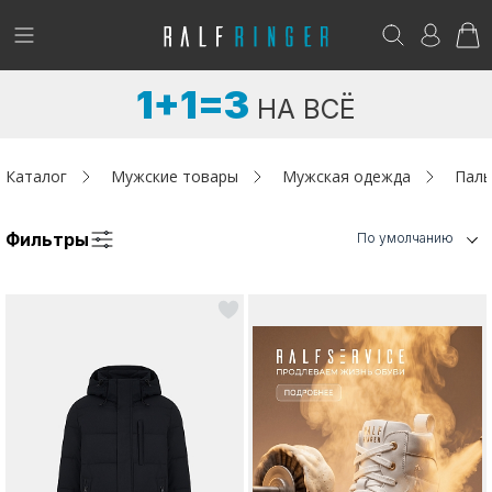
!
Возникли вопросы? -
club@ralf.ru
1+1=3
НА ВСЁ
Новинки
Женщинам
Каталог
Мужские товары
Мужская одежда
Паль
Мужчинам
Фильтры
По умолчанию
Детям
Капсула
Аутлет
Акции / Новости
Адреса магазинов