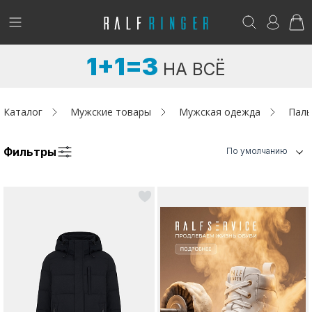
!
Возникли вопросы? -
club@ralf.ru
1+1=3
НА ВСЁ
Новинки
Женщинам
Каталог
Мужские товары
Мужская одежда
Паль
Мужчинам
Фильтры
По умолчанию
Детям
Капсула
Аутлет
Акции / Новости
Адреса магазинов