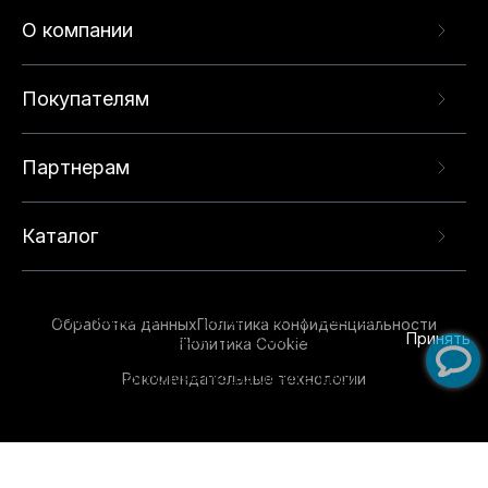
О компании
Покупателям
Партнерам
Каталог
Данный веб-сайт использует cookie-файлы и
рекомендательные технологии в целях
предоставления вам лучшего пользовательского
опыта на нашем сайте. Продолжая использовать
Обработка данных
Политика конфиденциальности
данный сайт, вы соглашаетесь с использованием
Принять
Политика Cookie
нами
cookie-файлов
и рекомендательных
Рекомендательные технологии
технологий. Для получения дополнительной
информации см.
Условия предоставления
рекомендательных технологий
.