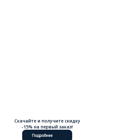
можете выбрать размер, сравнить модели и быстро
оформить заказ. Оформить покупку можно через интернет-
магазин Ralf Ringer, выбранное пальто удобно купить онлайн.
Доступна доставка по России.
Скачайте и получите скидку
-15% на первый заказ!
Подробнее