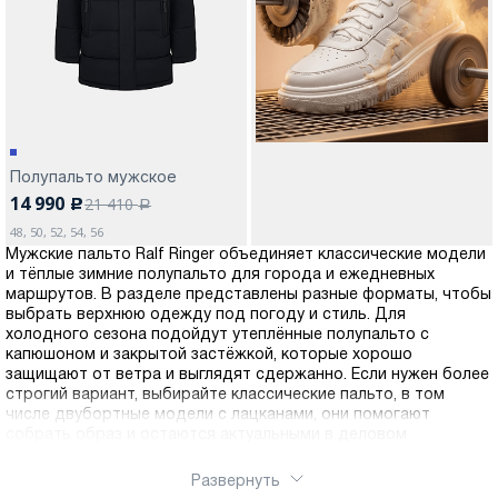
Москва
Полупальто мужское
14 990
21 410
c
Да, все верно
Изменить город
a
48, 50, 52, 54, 56
Мужские пальто Ralf Ringer объединяет классические модели
и тёплые зимние полупальто для города и ежедневных
О компании
маршрутов. В разделе представлены разные форматы, чтобы
выбрать верхнюю одежду под погоду и стиль. Для
холодного сезона подойдут утеплённые полупальто с
Покупателям
капюшоном и закрытой застёжкой, которые хорошо
защищают от ветра и выглядят сдержанно. Если нужен более
строгий вариант, выбирайте классические пальто, в том
числе двубортные модели с лацканами, они помогают
собрать образ и остаются актуальными в деловом
гардеробе. Универсальные цвета и продуманные силуэты
позволяют легко подобрать подходящую посадку и длину,
Развернуть
чтобы пальто было комфортным и выглядело аккуратно. Вы