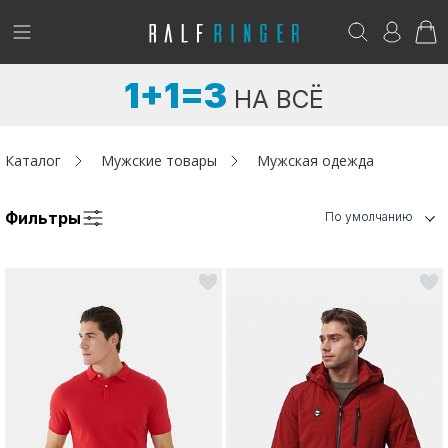
!
Возникли вопросы? -
club@ralf.ru
1+1=3
НА ВСЁ
Новинки
Женщинам
Каталог
Мужские товары
Мужская одежда
Мужчинам
Фильтры
По умолчанию
Детям
Капсула
Аутлет
Акции / Новости
Адреса магазинов