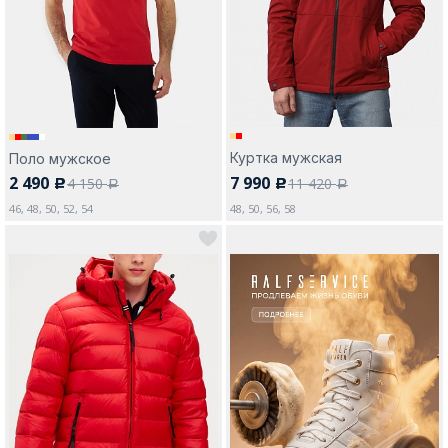
Москва
Куртка мужская
Поло мужское
2 490
7 990
4 150
11 420
c
c
Да, все верно
Изменить город
a
a
46, 48, 50, 52, 54
48, 50, 56, 58
О компании
Покупателям