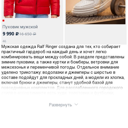
Пуховик мужской
9 990
16 650
c
a
46
Мужская одежда Ralf Ringer создана для тех, кто собирает
практичный гардероб на каждый день и хочет легко
комбинировать вещи между собой. В разделе представлены
зимние пуховики, а также куртки и бомберы, ветровки для
межсезонья и переменчивой погоды. Отдельное внимание
уделено трикотажу: водолазки и джемперы с шерстью в
составе подойдут для прохладных дней, а модели из хлопка,
включая брюки и джемперы, станут удобной базой для
повседневных комплектов. Для расслабленного городского
стиля в ассортименте есть худи, толстовки и футболки,
которые легко вписываются в разные образы.Выбирайте
одежду по сезону, посадке и цвету, чтобы быстро собирать
Развернуть
комплекты для работы, поездок и выходных. Оформить заказ
можно через интернет-магазин Ralf Ringer, понравившиеся
модели удобно купить онлайн. Доступна доставка по России.