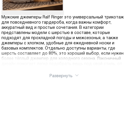
Мужские джемперы Ralf Ringer это универсальный трикотаж
для повседневного гардероба, когда важны комфорт,
аккуратный вид и простые сочетания. В категории
представлены модели с шерстью в составе, которые
подходят для прохладной погоды и межсезонья, а также
джемперы с хлопком, удобные для ежедневной носки и
базовых комплектов. Отдельно доступны варианты, где
шерсть составляет до 80%, это хороший выбор, если нужен
более тёплый джемпер для холодного сезона. Лаконичный
дизайн помогает легко подобрать вещь под свой стиль, от
спокойной базы до более выразительных фактур, а
разнообразие оттенков и посадок упрощает выбор под
Развернуть
разные типы фигур и привычный ритм. Выберите подходящую
модель в интернет-магазин Ralf Ringer, оформите заказ и
купить можно онлайн в несколько кликов. Доступна доставка
по России.