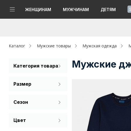
!
ЖЕНЩИНАМ
МУЖЧИНАМ
ДЕТЯМ
Новинки
Да, все верно
Изменить город
Женщинам
Каталог
Мужские товары
Мужская одежда
М
Мужчинам
Мужские дж
Категория товара
Джемпер
Детям
Размер
Свитер
Капсула
46
48
50
Сезон
Аутлет
52
54
56
Лето
Акции / Новости
Цвет
60
Бордовый
Адреса магазинов