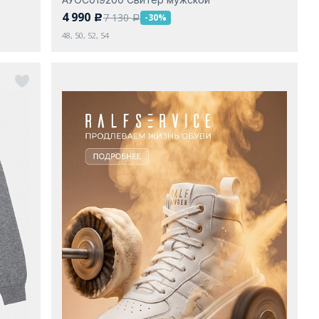
4 990
7 130
-30%
c
a
48, 50, 52, 54