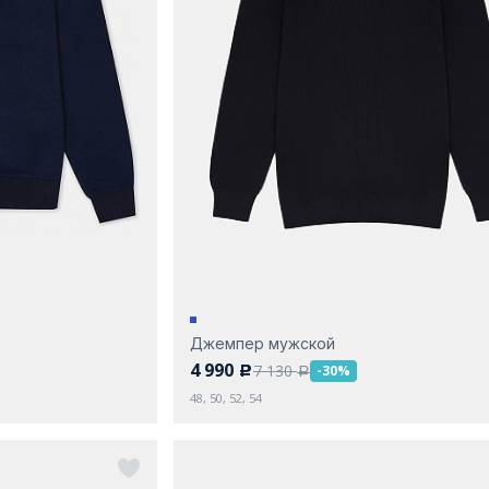
Джемпер мужской
4 990
7 130
-30%
c
a
48, 50, 52, 54