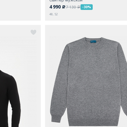
4 990
7 130
-30%
c
a
48, 52