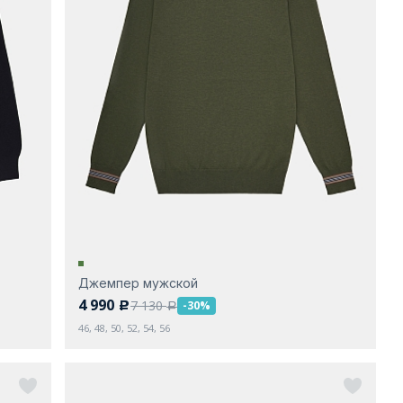
Джемпер мужской
4 990
7 130
-30%
c
a
46, 48, 50, 52, 54, 56