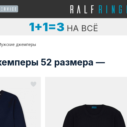
1+1=3
НА ВСЁ
ужские джемперы
емперы 52 размера —