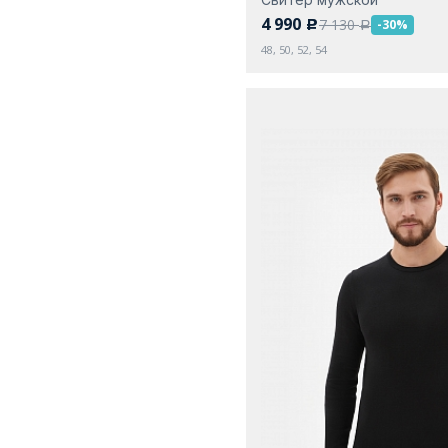
4 990
7 130
-30%
c
a
48, 50, 52, 54