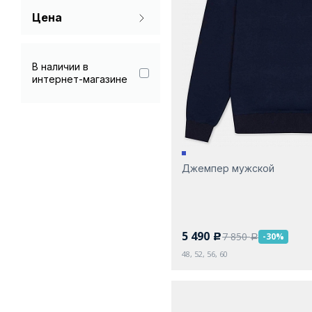
Цена
Голубой
Зеленый
В наличии в
интернет-магазине
Серый
Синий
Черный
Джемпер мужской
5 490
7 850
-30%
c
a
48, 52, 56, 60