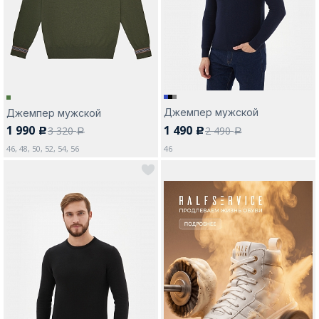
Москва
Джемпер мужской
Джемпер мужской
1 990
1 490
3 320
2 490
c
c
Да, все верно
Изменить город
a
a
46, 48, 50, 52, 54, 56
46
О компании
Покупателям