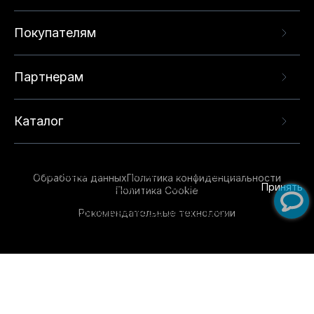
Покупателям
Партнерам
Каталог
Данный веб-сайт использует cookie-файлы и
рекомендательные технологии в целях
предоставления вам лучшего пользовательского
опыта на нашем сайте. Продолжая использовать
Обработка данных
Политика конфиденциальности
данный сайт, вы соглашаетесь с использованием
Принять
Политика Cookie
нами
cookie-файлов
и рекомендательных
Рекомендательные технологии
технологий. Для получения дополнительной
информации см.
Условия предоставления
рекомендательных технологий
.
Обувь для всей семьи!