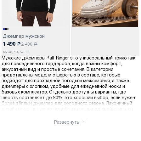
Джемпер мужской
1 490
2 490
c
a
46, 48, 50, 52, 56
Мужские джемперы Ralf Ringer это универсальный трикотаж
для повседневного гардероба, когда важны комфорт,
аккуратный вид и простые сочетания. В категории
представлены модели с шерстью в составе, которые
подходят для прохладной погоды и межсезонья, а также
джемперы с хлопком, удобные для ежедневной носки и
базовых комплектов. Отдельно доступны варианты, где
шерсть составляет до 80%, это хороший выбор, если нужен
более тёплый джемпер для холодного сезона. Лаконичный
дизайн помогает легко подобрать вещь под свой стиль, от
спокойной базы до более выразительных фактур, а
разнообразие оттенков и посадок упрощает выбор под
Развернуть
разные типы фигур и привычный ритм. Выберите подходящую
модель в интернет-магазин Ralf Ringer, оформите заказ и
купить можно онлайн в несколько кликов. Доступна доставка