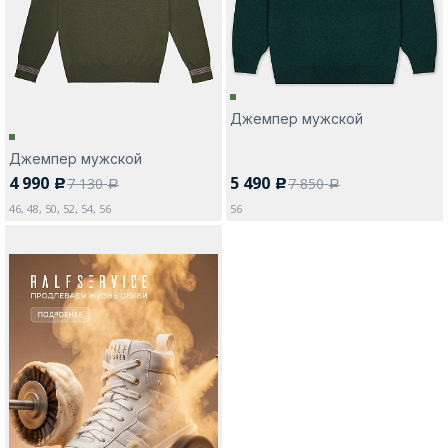
Джемпер мужской
Москва
Джемпер мужской
4 990
5 490
7 130
7 850
c
c
Да, все верно
Изменить город
a
a
46, 48, 50, 52, 54, 56
56
О компании
Покупателям