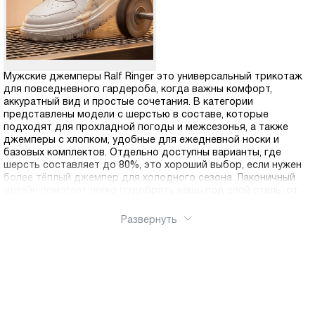
Мужские джемперы Ralf Ringer это универсальный трикотаж
для повседневного гардероба, когда важны комфорт,
аккуратный вид и простые сочетания. В категории
представлены модели с шерстью в составе, которые
подходят для прохладной погоды и межсезонья, а также
джемперы с хлопком, удобные для ежедневной носки и
базовых комплектов. Отдельно доступны варианты, где
шерсть составляет до 80%, это хороший выбор, если нужен
более тёплый джемпер для холодного сезона. Лаконичный
дизайн помогает легко подобрать вещь под свой стиль, от
спокойной базы до более выразительных фактур, а
разнообразие оттенков и посадок упрощает выбор под
Развернуть
разные типы фигур и привычный ритм. Выберите подходящую
модель в интернет-магазин Ralf Ringer, оформите заказ и
купить можно онлайн в несколько кликов. Доступна доставка
по России.