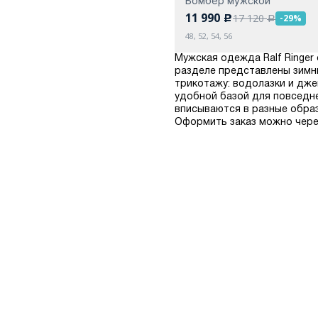
Бомбер мужской
11 990
17 120
-29%
c
a
48, 52, 54, 56
Мужская одежда Ralf Ringer
разделе представлены зимни
трикотажу: водолазки и дже
удобной базой для повседне
вписываются в разные образ
Оформить заказ можно через