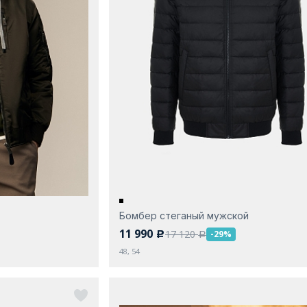
Бомбер стеганый мужской
11 990
17 120
-29%
c
a
48, 54