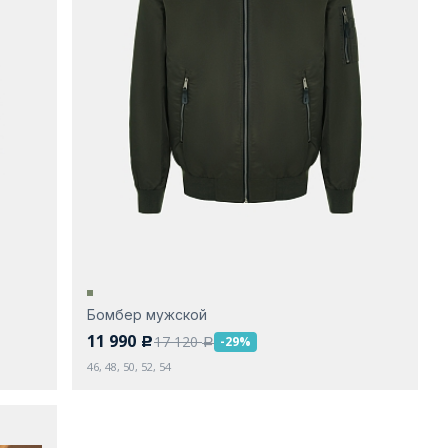
Бомбер мужской
11 990
17 120
-29%
c
a
46, 48, 50, 52, 54