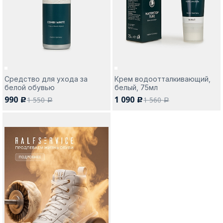
Москва
Средство для ухода за
Крем водоотталкивающий,
белой обувью
белый, 75мл
Да, все верно
Изменить город
990
1 090
1 550
1 560
c
c
a
a
О компании
Покупателям