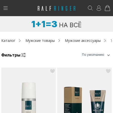
!
Возникли вопросы? -
club@ralf.ru
1+1=3
НА ВСЁ
Новинки
Женщинам
Каталог
Мужские товары
Мужские аксессуары
У
Мужчинам
Фильтры
По умолчанию
Детям
Капсула
Аутлет
Акции / Новости
Адреса магазинов