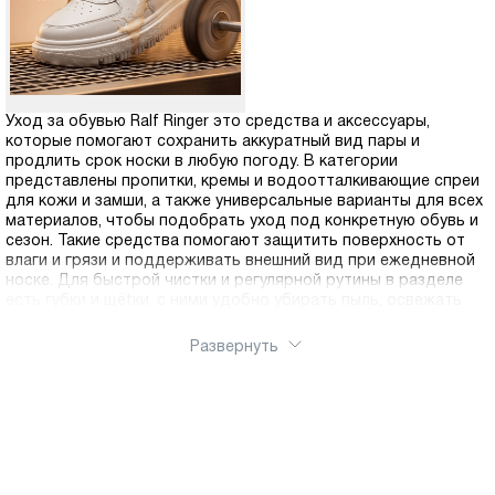
Уход за обувью Ralf Ringer это средства и аксессуары,
которые помогают сохранить аккуратный вид пары и
продлить срок носки в любую погоду. В категории
представлены пропитки, кремы и водоотталкивающие спреи
для кожи и замши, а также универсальные варианты для всех
материалов, чтобы подобрать уход под конкретную обувь и
сезон. Такие средства помогают защитить поверхность от
влаги и грязи и поддерживать внешний вид при ежедневной
носке. Для быстрой чистки и регулярной рутины в разделе
есть губки и щёtки, с ними удобно убирать пыль, освежать
обувь и поддерживать опрятность без лишних усилий.
Оформить заказ можно через интернет-магазин Ralf Ringer,
Развернуть
средства легко купить и заказать онлайн. Доступна доставка
по России.