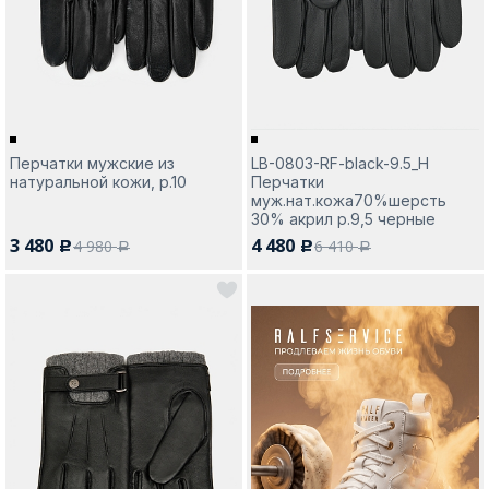
Перчатки мужские из
LB-0803-RF-black-9.5_Н
натуральной кожи, р.10
Перчатки
муж.нат.кожа70%шерсть
30% акрил р.9,5 черные
3 480
4 480
4 980
6 410
c
c
a
a