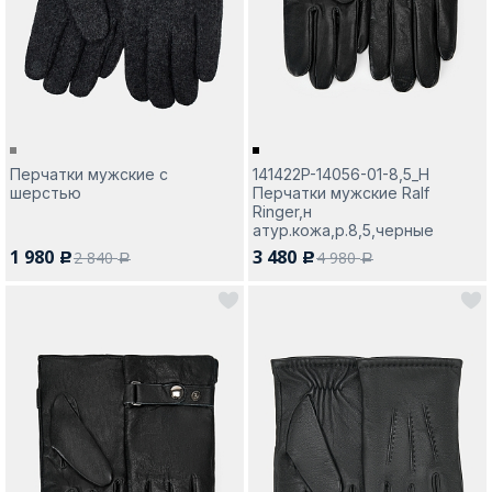
Москва
Перчатки мужские с
141422P-14056-01-8,5_Н
шерстью
Перчатки мужские Ralf
Да, все верно
Изменить город
Ringer,н
атур.кожа,р.8,5,черные
1 980
3 480
2 840
4 980
c
c
a
a
О компании
Покупателям