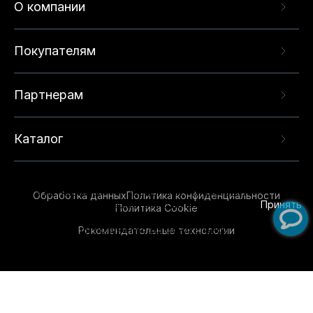
О компании
Покупателям
Партнерам
Каталог
Данный веб-сайт использует cookie-файлы и
рекомендательные технологии в целях
предоставления вам лучшего пользовательского
опыта на нашем сайте. Продолжая использовать
Обработка данных
Политика конфиденциальности
данный сайт, вы соглашаетесь с использованием
Принять
Политика Cookie
нами
cookie-файлов
и рекомендательных
Рекомендательные технологии
технологий. Для получения дополнительной
информации см.
Условия предоставления
рекомендательных технологий
.