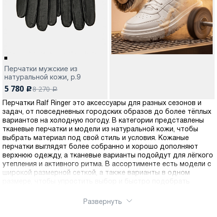
Перчатки мужские из
натуральной кожи, р.9
5 780
8 270
c
a
Перчатки Ralf Ringer это аксессуары для разных сезонов и
задач, от повседневных городских образов до более тёплых
вариантов на холодную погоду. В категории представлены
тканевые перчатки и модели из натуральной кожи, чтобы
выбрать материал под свой стиль и условия. Кожаные
перчатки выглядят более собранно и хорошо дополняют
верхнюю одежду, а тканевые варианты подойдут для лёгкого
утепления и активного ритма. В ассортименте есть модели с
широкой размерной сеткой, а также варианты в одном
размере, чтобы упростить выбор и быстро подобрать
подходящую посадку. Оформить покупку можно через
интернет-магазин Ralf Ringer, перчатки удобно купить и
Развернуть
заказать онлайн. Доступна доставка по России.