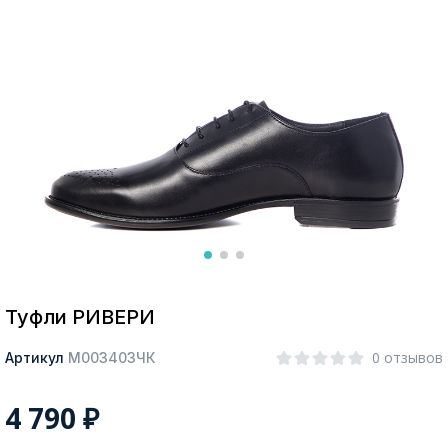
Москва
Да, все верно
Изменить город
О компании
Покупателям
Туфли РИВЕРИ
0 отзывов
Артикул
М003403ЧК
4 790
₽