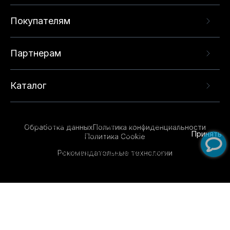
Покупателям
Партнерам
Каталог
Данный веб-сайт использует cookie-файлы и
рекомендательные технологии в целях
предоставления вам лучшего пользовательского
опыта на нашем сайте. Продолжая использовать
Обработка данных
Политика конфиденциальности
данный сайт, вы соглашаетесь с использованием
Принять
Политика Cookie
нами
cookie-файлов
и рекомендательных
Рекомендательные технологии
технологий. Для получения дополнительной
информации см.
Условия предоставления
рекомендательных технологий
.
Обувь для всей семьи!