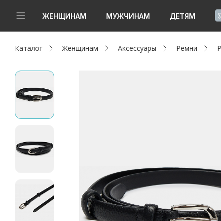
!
ЖЕНЩИНАМ
МУЖЧИНАМ
ДЕТЯМ
Каталог
Женщинам
Аксессуары
Ремни
Р
Новинки
Да, все верно
Изменить город
Женщинам
Мужчинам
Детям
Капсула
Аутлет
Акции / Новости
Адреса магазинов