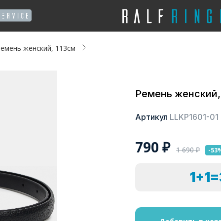
емень женский, 113см
Ремень женский,
Артикул
LLKP1601-01
790
₽
1 690
₽
-53
1+1