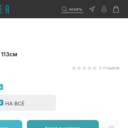
искать
 113см
0 отзывов
%
=3
НА ВСЁ