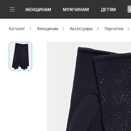
!
ЖЕНЩИНАМ
МУЖЧИНАМ
ДЕТЯМ
Каталог
Женщинам
Аксессуары
Перчатки
Новинки
Да, все верно
Изменить город
Женщинам
Мужчинам
Детям
Капсула
Аутлет
Акции / Новости
Адреса магазинов