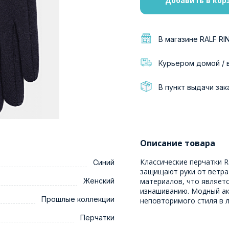
Добавить в кор
В магазине RALF RI
Курьером домой / 
В пункт выдачи зак
Описание товара
Классические перчатки R
Синий
защищают руки от ветра
Женский
материалов, что являетс
изнашиванию. Модный ак
Прошлые коллекции
неповторимого стиля в 
Перчатки