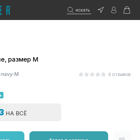
искать
е, размер M
-navy-M
0 отзывов
%
=3
НА ВСЁ