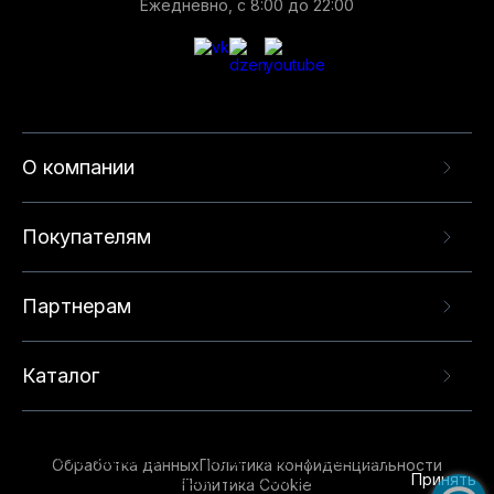
Ежедневно, с 8:00 до 22:00
О компании
Покупателям
Партнерам
Каталог
Данный веб-сайт использует cookie-файлы и
рекомендательные технологии в целях
предоставления вам лучшего пользовательского
опыта на нашем сайте. Продолжая использовать
Обработка данных
Политика конфиденциальности
данный сайт, вы соглашаетесь с использованием
Принять
Политика Cookie