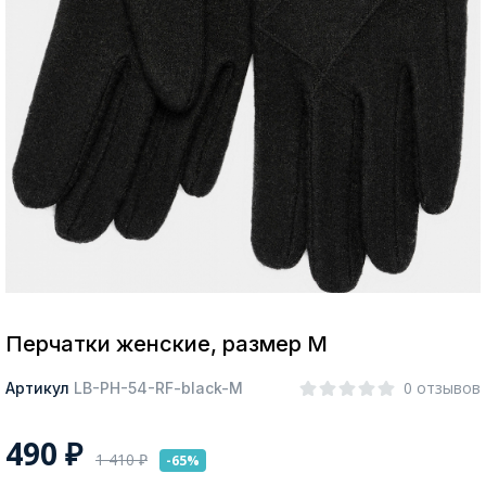
Москва
Да, все верно
Изменить город
О компании
Покупателям
Перчатки женские, размер M
0 отзывов
Артикул
LB-PH-54-RF-black-M
490
₽
1 410
₽
-65%