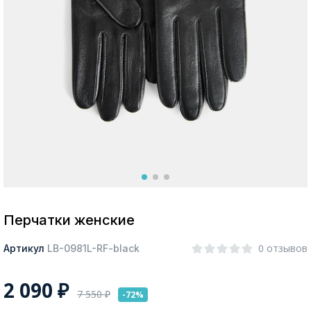
Москва
Да, все верно
Изменить город
О компании
Покупателям
Перчатки женские
0 отзывов
Артикул
LB-0981L-RF-black
2 090
₽
7 550
₽
-72%