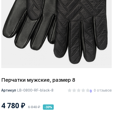
Москва
Да, все верно
Изменить город
О компании
Покупателям
Перчатки мужские, размер 8
0 отзывов
Артикул
LB-0800-RF-black-8
0
4 780
₽
6 840
₽
-30%