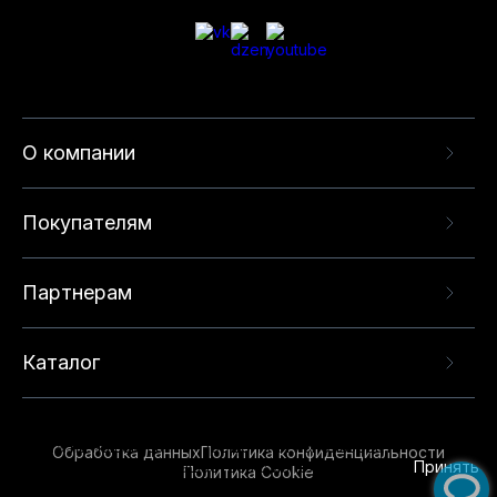
О компании
Покупателям
Партнерам
Каталог
Данный веб-сайт использует cookie-файлы и
рекомендательные технологии в целях
предоставления вам лучшего пользовательского
опыта на нашем сайте. Продолжая использовать
Обработка данных
Политика конфиденциальности
данный сайт, вы соглашаетесь с использованием
Принять
Политика Cookie
нами
cookie-файлов
и рекомендательных