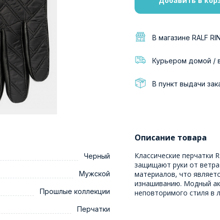
Добавить в кор
В магазине RALF RI
Курьером домой / 
В пункт выдачи зак
Описание товара
Классические перчатки R
Черный
защищают руки от ветра
Мужской
материалов, что являетс
изнашиванию. Модный ак
Прошлые коллекции
неповторимого стиля в 
Перчатки