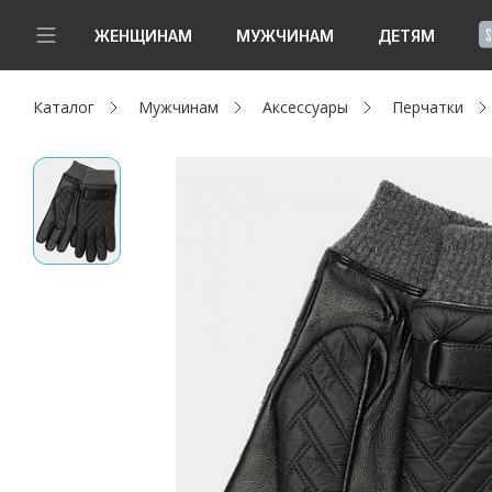
!
ЖЕНЩИНАМ
МУЖЧИНАМ
ДЕТЯМ
Каталог
Мужчинам
Аксессуары
Перчатки
Новинки
Да, все верно
Изменить город
Женщинам
Мужчинам
Детям
Капсула
Аутлет
Акции / Новости
Адреса магазинов