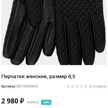
Москва
Да, все верно
Изменить город
О компании
Покупателям
Перчатки женские, размер 6,5
0 отзывов
Артикул
АУГП066900
2 980
₽
4 270
₽
-30%