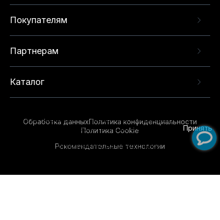
Покупателям
Партнерам
Каталог
Данный веб-сайт использует cookie-файлы и
рекомендательные технологии в целях
предоставления вам лучшего пользовательского
опыта на нашем сайте. Продолжая использовать
Обработка данных
Политика конфиденциальности
данный сайт, вы соглашаетесь с использованием
Принять
Политика Cookie
нами
cookie-файлов
и рекомендательных
Рекомендательные технологии
технологий. Для получения дополнительной
информации см.
Условия предоставления
рекомендательных технологий
.
Обувь для всей семьи!