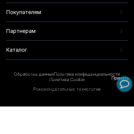
Покупателям
Партнерам
Каталог
Данный веб-сайт использует cookie-файлы и
рекомендательные технологии в целях
предоставления вам лучшего пользовательского
опыта на нашем сайте. Продолжая использовать
Обработка данных
Политика конфиденциальности
данный сайт, вы соглашаетесь с использованием
Принять
Политика Cookie
нами
cookie-файлов
и рекомендательных
Рекомендательные технологии
технологий. Для получения дополнительной
информации см.
Условия предоставления
рекомендательных технологий
.
Обувь для всей семьи!