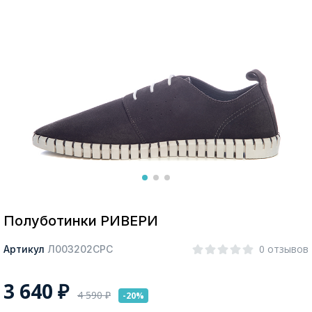
Москва
Да, все верно
Изменить город
О компании
Покупателям
Полуботинки РИВЕРИ
0 отзывов
Артикул
Л003202СРС
3 640
₽
4 590
₽
-20%