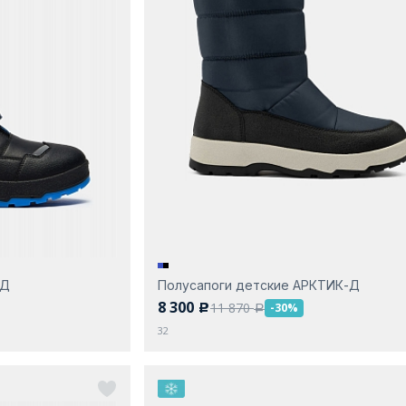
-Д
Полусапоги детские АРКТИК-Д
8 300
11 870
-30%
c
a
32