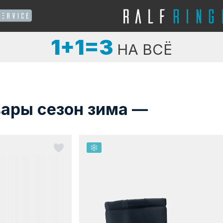
1+1=3
НА ВСЁ
вары сезон зима —