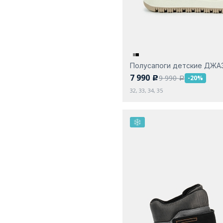
Полусапоги детские ДЖА
7 990
9 990
-20%
c
a
32, 33, 34, 35