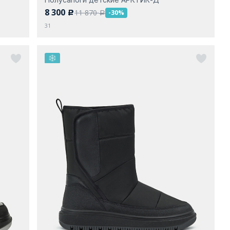
8 300
11 870
-30%
c
a
31