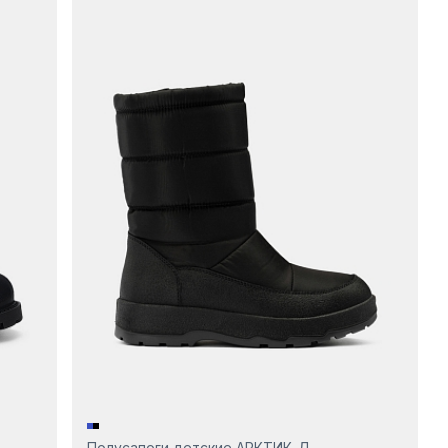
Полусапоги детские АРКТИК-Д