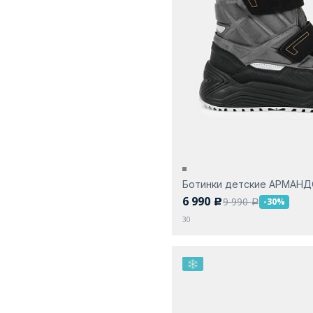
Ботинки детские АРМАН
6 990
9 990
-30%
c
a
30