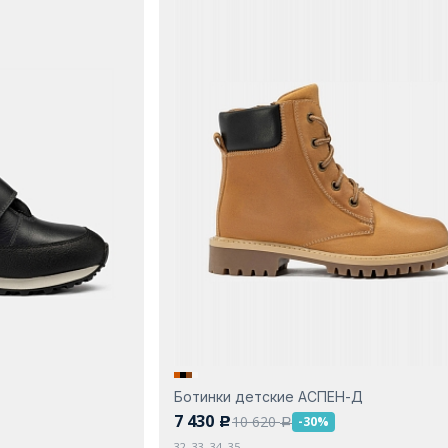
Ботинки детские АСПЕН-Д
7 430
10 620
-30%
c
a
32, 33, 34, 35