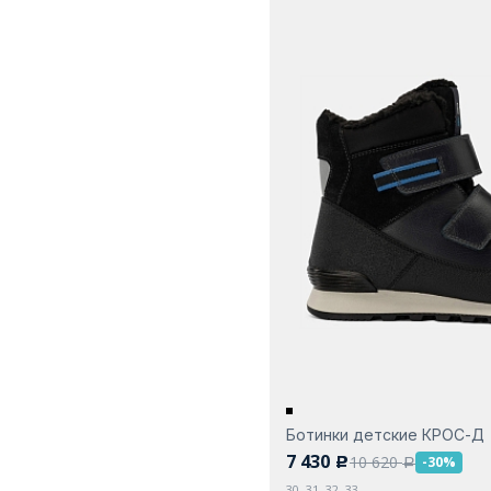
Ботинки детские КРОС-Д
7 430
10 620
-30%
c
a
30, 31, 32, 33