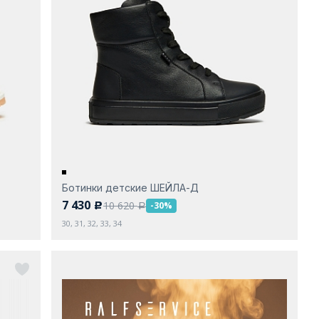
Ботинки детские ШЕЙЛА-Д
7 430
10 620
-30%
c
a
30, 31, 32, 33, 34