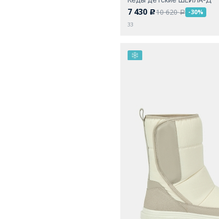
7 430
10 620
-30%
c
a
33