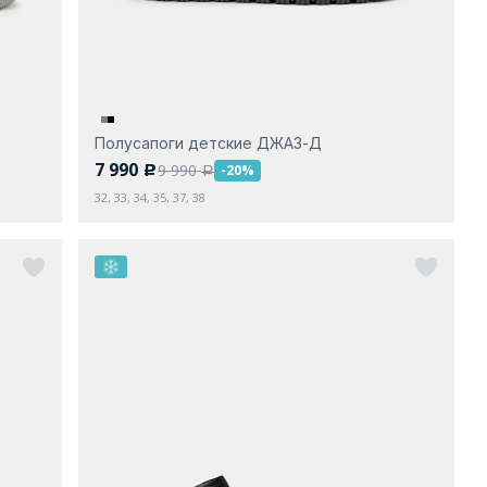
Полусапоги детские ДЖАЗ-Д
7 990
9 990
-20%
c
a
32, 33, 34, 35, 37, 38