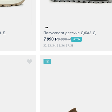
З-Д
Полусапоги детские ДЖАЗ-Д
7 990
9 990
-20%
c
a
32, 33, 34, 35, 36, 37, 38