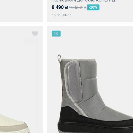
8 490
10 620
-20%
c
a
32, 33, 34, 35