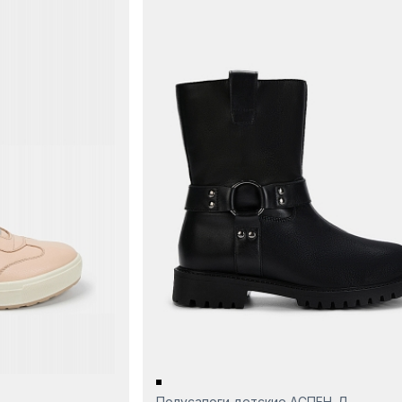
Полусапоги детские АСПЕН-Д