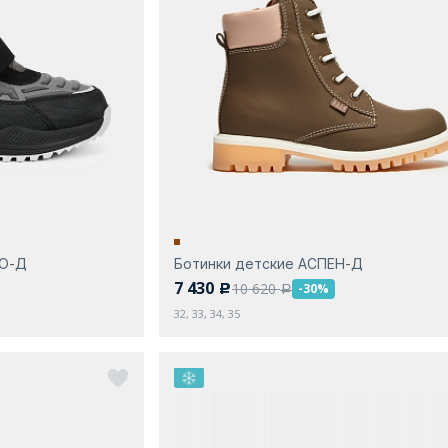
ДО-Д
Ботинки детские АСПЕН-Д
7 430
10 620
-30%
c
a
32, 33, 34, 35