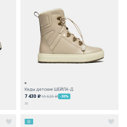
Кеды детские ШЕЙЛА-Д
7 430
10 620
-30%
c
a
30