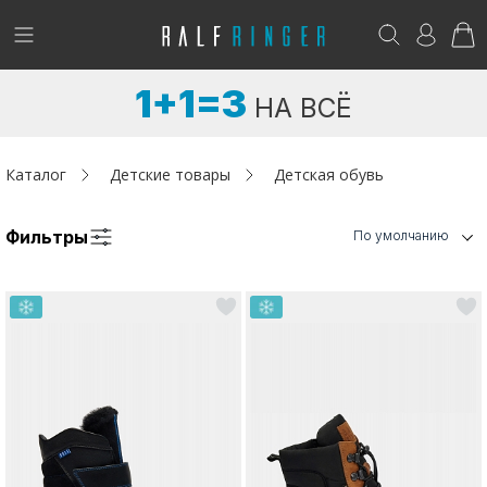
!
Возникли вопросы? -
club@ralf.ru
1+1=3
НА ВСЁ
Новинки
Женщинам
Каталог
Детские товары
Детская обувь
Мужчинам
Фильтры
По умолчанию
Детям
Капсула
Аутлет
Акции / Новости
Адреса магазинов