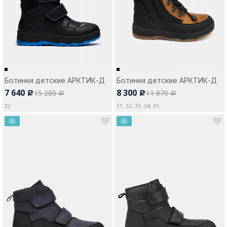
Москва
Ботинки детские АРКТИК-Д
Ботинки детские АРКТИК-Д
7 640
8 300
15 280
11 870
c
c
Да, все верно
Изменить город
a
a
32
31, 32, 33, 34, 35
О компании
Покупателям