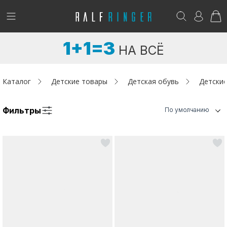
!
Возникли вопросы? -
club@ralf.ru
1+1=3
НА ВСЁ
Новинки
Женщинам
Каталог
Детские товары
Детская обувь
Детские
Мужчинам
Фильтры
По умолчанию
Детям
Капсула
Аутлет
Акции / Новости
Адреса магазинов