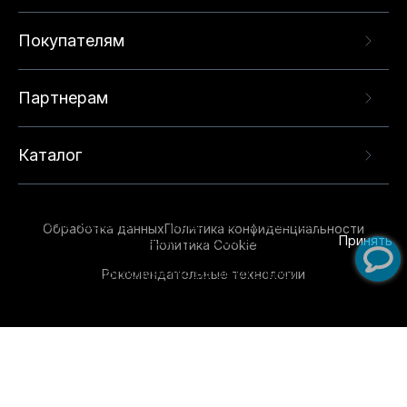
Покупателям
Партнерам
Каталог
Данный веб-сайт использует cookie-файлы и
рекомендательные технологии в целях
предоставления вам лучшего пользовательского
опыта на нашем сайте. Продолжая использовать
Обработка данных
Политика конфиденциальности
данный сайт, вы соглашаетесь с использованием
Принять
Политика Cookie
нами
cookie-файлов
и рекомендательных
Рекомендательные технологии
технологий. Для получения дополнительной
информации см.
Условия предоставления
рекомендательных технологий
.
Обувь для всей семьи!