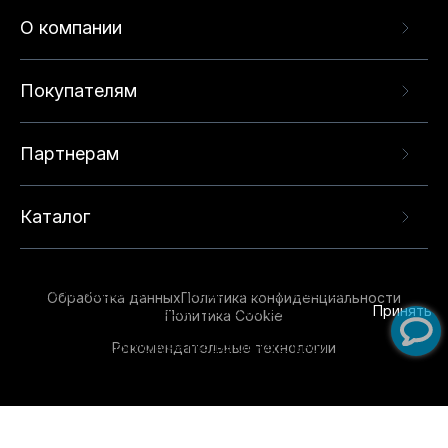
О компании
Покупателям
Партнерам
Каталог
Данный веб-сайт использует cookie-файлы и
рекомендательные технологии в целях
предоставления вам лучшего пользовательского
опыта на нашем сайте. Продолжая использовать
Обработка данных
Политика конфиденциальности
данный сайт, вы соглашаетесь с использованием
Принять
Политика Cookie
нами
cookie-файлов
и рекомендательных
Рекомендательные технологии
технологий. Для получения дополнительной
информации см.
Условия предоставления
рекомендательных технологий
.