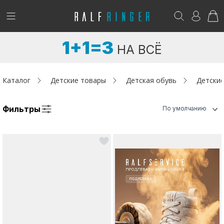
!
Возникли вопросы? -
club@ralf.ru
1+1=3
НА ВСЁ
Новинки
Женщинам
Каталог
Детские товары
Детская обувь
Детски
Мужчинам
Фильтры
По умолчанию
Детям
Капсула
Аутлет
Акции / Новости
Адреса магазинов