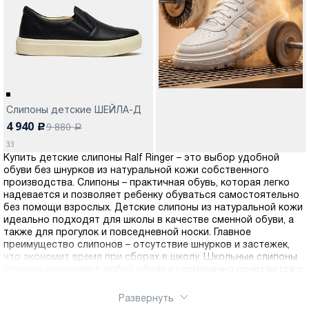
Москва
Слипоны детские ШЕЙЛА-Д
4 940
9 880
c
Да, все верно
Изменить город
a
33
Купить детские слипоны Ralf Ringer – это выбор удобной
обуви без шнурков из натуральной кожи собственного
О компании
производства. Слипоны – практичная обувь, которая легко
надевается и позволяет ребенку обуваться самостоятельно
без помощи взрослых. Детские слипоны из натуральной кожи
Покупателям
идеально подходят для школы в качестве сменной обуви, а
также для прогулок и повседневной носки. Главное
преимущество слипонов – отсутствие шнурков и застежек,
что экономит время при сборах в школу. Школьные слипоны
отлично дополняют любой образ и гармонично сочетаются с
брюками, джинсами и школьной формой. Все модели
полностью изготовлены из натуральной кожи, включая
Развернуть
стельку, что обеспечивает отличные дышащие свойства и